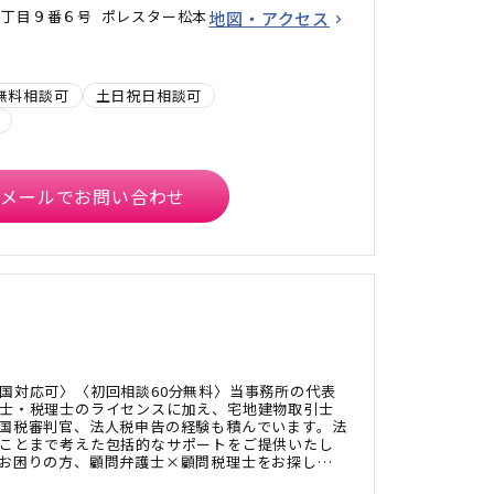
丁目９番６号 ポレスター松本
地図・アクセス
無料相談可
土日祝日相談可
メールでお問い合わせ
国対応可〉〈初回相談60分無料〉当事務所の代表
士・税理士のライセンスに加え、宅地建物取引士
国税審判官、法人税申告の経験も積んでいます。法
ことまで考えた包括的なサポートをご提供いたし
お困りの方、顧問弁護士×顧問税理士をお探しの
ださい。