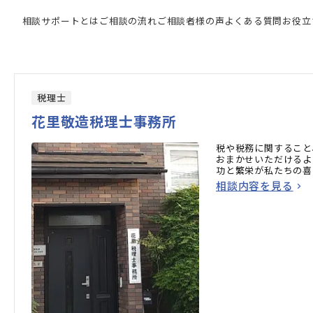
門家の検索結果
相談サポートとは
ご相談の流れ
ご相談者様の声
よくある質問
お役立
税理士
花里敬造税理士事務所
税や税務に関すること
おまかせいただけるよ
功と繁栄が私たちの喜
相談内容を見る