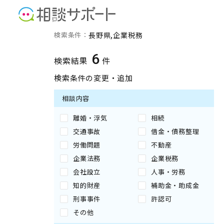
長野県の企業税務に強い専
検索条件：
長野県
企業税務
6
検索結果
件
検索条件の変更・追加
相談内容
離婚・浮気
相続
交通事故
借金・債務整理
労働問題
不動産
企業法務
企業税務
会社設立
人事・労務
知的財産
補助金・助成金
刑事事件
許認可
その他