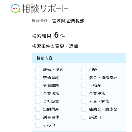
宮城県の企業税務に強い専
検索条件：
宮城県
企業税務
6
検索結果
件
検索条件の変更・追加
相談内容
離婚・浮気
相続
交通事故
借金・債務整理
労働問題
不動産
企業法務
企業税務
会社設立
人事・労務
知的財産
補助金・助成金
刑事事件
許認可
その他