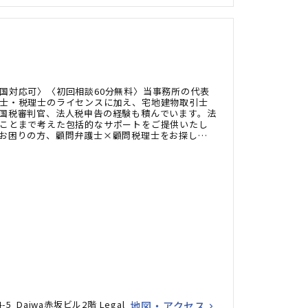
国対応可〉〈初回相談60分無料〉当事務所の代表
士・税理士のライセンスに加え、宅地建物取引士
国税審判官、法人税申告の経験も積んでいます。法
ことまで考えた包括的なサポートをご提供いたし
お困りの方、顧問弁護士×顧問税理士をお探しの
ださい。
5 Daiwa赤坂ビル2階 Legal
地図・アクセス