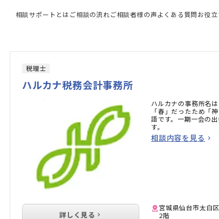
門家の検索結果
相談サポートとは
ご相談の流れ
ご相談者様の声
よくある質問
お役立
税理士
ハルカナ税務会計事務所
ハルカナの事務所名は
「春」だったため「神
語です。一期一会の出
す。
相談内容を見る
宮城県仙台市太白区長
詳しく見る
2階