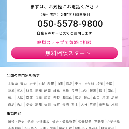
まずは、お気軽にお電話ください
【受付無料】24時間365日受付
050-5578-9800
自動音声サービスでご案内します
簡単ステップで気軽に相談
無料相談スタート
全国の専門家を探す
北海道
青森
岩手
宮城
秋田
山形
福島
東京
神奈川
埼玉
千葉
茨城
栃木
群馬
愛知
静岡
岐阜
三重
長野
山梨
新潟
福井
富山
石川
大阪
京都
兵庫
滋賀
奈良
和歌山
広島
岡山
山口
鳥取
島根
徳島
香川
愛媛
高知
福岡
佐賀
長崎
熊本
大分
宮崎
鹿児島
沖縄
相談内容
離婚・浮気
相続
交通事故
借金・債務整理
労働問題
不動産
企業法務
企業税務
会社設立
人事・労務
知的財産
補助金・助成金
刑事事件