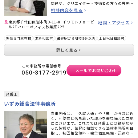
問題や、クリエイター・技術者の方々の労務問
題にも力を入れています。また、相続問題、遺
相談内容を見る
言書作成、戦略的離婚サービスなどもご好評い
ただいています。
東京都千代田区岩本町3-11-8 イワモトチョービ
地図・アクセス
ル2F ハローオフィス秋葉原225
男性専門家在籍
無料相談可
最寄駅から徒歩5分以内
土日祝日相談可
詳しく見る
この事務所の電話番号
メールでお問い合わせ
050-3177-2919
弁護士
いずみ総合法律事務所
当事務所は、「久屋大通」や「栄」からほど近
く、利便性と落ち着いた環境を兼ね備えた立地
にございます。これまでは弁護士とは縁がなか
った皆様が、気軽に相談できる法律事務所を目
指し、初回相談無料・完全個室完備・迅速なメ
ール対応など、相談しやすい環境も整えていま