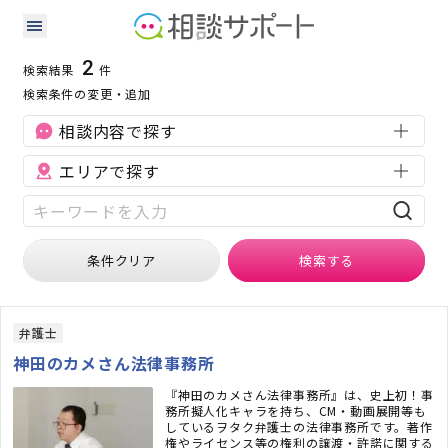
三重県の知的財産に強い専門家の検索結果
検索条件：
三重県
知的財産
2
検索結果
件
検索条件の変更・追加
相談内容で探す
エリアで探す
条件クリア
検索
する
弁護士
神田のカメさん法律事務所
『神田のカメさん法律事務所』は、史上初！事
務所擬人化キャラを持ち、CM・動画展開等も
しているヲタク弁護士の法律事務所です。著作
権やライセンス等の権利の譲渡・許諾に関する