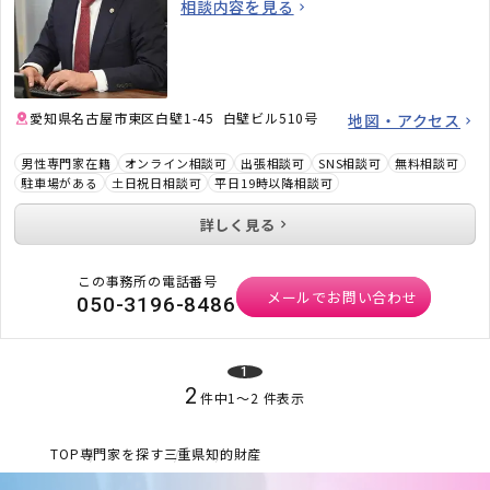
相談内容を見る
す。「弁護士に相談するべきかわからない」と
いう段階でも構いません。ぜひお気軽にご相談
ください。
愛知県名古屋市東区白壁1-45 白壁ビル510号
地図・アクセス
男性専門家在籍
オンライン相談可
出張相談可
SNS相談可
無料相談可
駐車場がある
土日祝日相談可
平日19時以降相談可
詳しく見る
この事務所の電話番号
メールでお問い合わせ
050-3196-8486
1
2
件中
1
〜
2
件表示
TOP
専門家を探す
三重県
知的財産