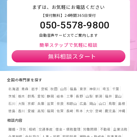
まずは、お気軽にお電話ください
【受付無料】24時間365日受付
050-5578-9800
自動音声サービスでご案内します
簡単ステップで気軽に相談
無料相談スタート
全国の専門家を探す
北海道
青森
岩手
宮城
秋田
山形
福島
東京
神奈川
埼玉
千葉
茨城
栃木
群馬
愛知
静岡
岐阜
三重
長野
山梨
新潟
福井
富山
石川
大阪
京都
兵庫
滋賀
奈良
和歌山
広島
岡山
山口
鳥取
島根
徳島
香川
愛媛
高知
福岡
佐賀
長崎
熊本
大分
宮崎
鹿児島
沖縄
相談内容
離婚・浮気
相続
交通事故
借金・債務整理
労働問題
不動産
企業法務
企業税務
会社設立
人事・労務
知的財産
補助金・助成金
刑事事件