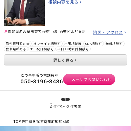
相談内容を見る
す。「弁護士に相談するべきかわからない」と
いう段階でも構いません。ぜひお気軽にご相談
ください。
愛知県名古屋市東区白壁1-45 白壁ビル510号
地図・アクセス
男性専門家在籍
オンライン相談可
出張相談可
SNS相談可
無料相談可
駐車場がある
土日祝日相談可
平日19時以降相談可
詳しく見る
この事務所の電話番号
メールでお問い合わせ
050-3196-8486
1
2
件中
1
〜
2
件表示
TOP
専門家を探す
京都府
知的財産