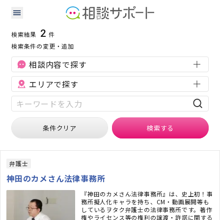
京都府の知的財産に強い専門家の検索結果
検索条件：
京都府
知的財産
2
検索結果
件
検索条件の変更・追加
相談内容で探す
エリアで探す
条件クリア
検索
する
弁護士
神田のカメさん法律事務所
『神田のカメさん法律事務所』は、史上初！事
務所擬人化キャラを持ち、CM・動画展開等も
しているヲタク弁護士の法律事務所です。著作
権やライセンス等の権利の譲渡・許諾に関する