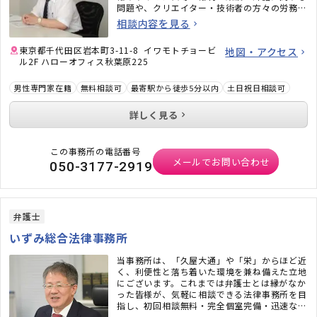
問題や、クリエイター・技術者の方々の労務問
題にも力を入れています。また、相続問題、遺
相談内容を見る
言書作成、戦略的離婚サービスなどもご好評い
ただいています。
東京都千代田区岩本町3-11-8 イワモトチョービ
地図・アクセス
ル2F ハローオフィス秋葉原225
男性専門家在籍
無料相談可
最寄駅から徒歩5分以内
土日祝日相談可
詳しく見る
この事務所の電話番号
メールでお問い合わせ
050-3177-2919
弁護士
いずみ総合法律事務所
当事務所は、「久屋大通」や「栄」からほど近
く、利便性と落ち着いた環境を兼ね備えた立地
にございます。これまでは弁護士とは縁がなか
った皆様が、気軽に相談できる法律事務所を目
指し、初回相談無料・完全個室完備・迅速なメ
ール対応など、相談しやすい環境も整えていま