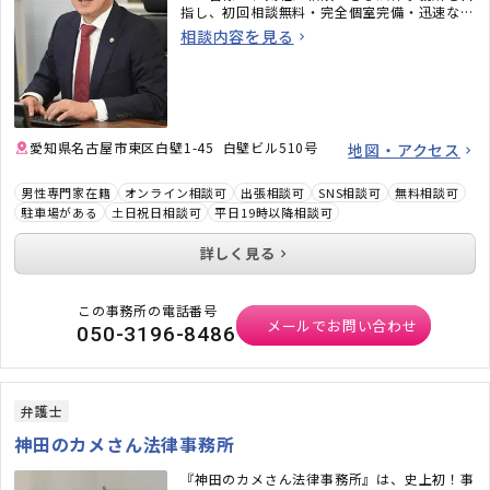
指し、初回相談無料・完全個室完備・迅速なメ
ール対応など、相談しやすい環境も整えていま
相談内容を見る
す。「弁護士に相談するべきかわからない」と
いう段階でも構いません。ぜひお気軽にご相談
ください。
愛知県名古屋市東区白壁1-45 白壁ビル510号
地図・アクセス
男性専門家在籍
オンライン相談可
出張相談可
SNS相談可
無料相談可
駐車場がある
土日祝日相談可
平日19時以降相談可
詳しく見る
この事務所の電話番号
メールでお問い合わせ
050-3196-8486
弁護士
神田のカメさん法律事務所
『神田のカメさん法律事務所』は、史上初！事