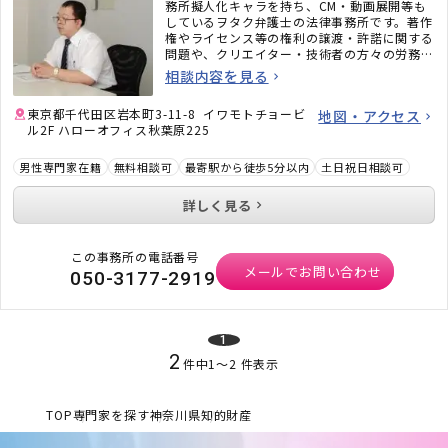
務所擬人化キャラを持ち、CM・動画展開等も
しているヲタク弁護士の法律事務所です。著作
権やライセンス等の権利の譲渡・許諾に関する
問題や、クリエイター・技術者の方々の労務問
題にも力を入れています。また、相続問題、遺
相談内容を見る
言書作成、戦略的離婚サービスなどもご好評い
ただいています。
東京都千代田区岩本町3-11-8 イワモトチョービ
地図・アクセス
ル2F ハローオフィス秋葉原225
男性専門家在籍
無料相談可
最寄駅から徒歩5分以内
土日祝日相談可
詳しく見る
この事務所の電話番号
メールでお問い合わせ
050-3177-2919
1
2
件中
1
〜
2
件表示
TOP
専門家を探す
神奈川県
知的財産