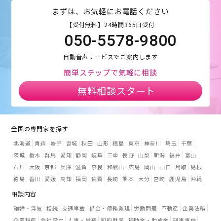
まずは、お気軽にお電話ください
【受付無料】24時間365日受付
050-5578-9800
自動音声サービスでご案内します
簡単ステップで気軽に相談
無料相談スタート
全国の専門家を探す
北海道
青森
岩手
宮城
秋田
山形
福島
東京
神奈川
埼玉
千葉
茨城
栃木
群馬
愛知
静岡
岐阜
三重
長野
山梨
新潟
福井
富山
石川
大阪
京都
兵庫
滋賀
奈良
和歌山
広島
岡山
山口
鳥取
島根
徳島
香川
愛媛
高知
福岡
佐賀
長崎
熊本
大分
宮崎
鹿児島
沖縄
相談内容
離婚・浮気
相続
交通事故
借金・債務整理
労働問題
不動産
企業法務
企業税務
会社設立
人事・労務
知的財産
補助金・助成金
刑事事件