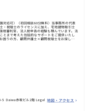
国対応可〉〈初回相談60分無料〉当事務所の代表
士・税理士のライセンスに加え、宅地建物取引士
国税審判官、法人税申告の経験も積んでいます。法
ことまで考えた包括的なサポートをご提供いたし
お困りの方、顧問弁護士×顧問税理士をお探しの
ださい。
5 Daiwa赤坂ビル2階 Legal
地図・アクセス