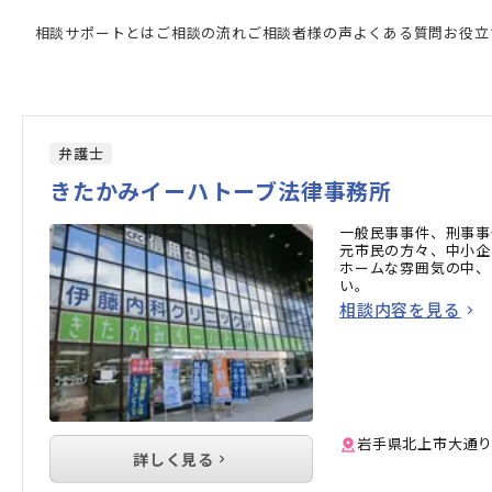
家の検索結果
相談サポートとは
ご相談の流れ
ご相談者様の声
よくある質問
お役立
弁護士
きたかみイーハトーブ法律事務所
一般民事事件、刑事事
元市民の方々、中小企
ホームな雰囲気の中、
い。
相談内容を見る
岩手県北上市大通り1
詳しく見る