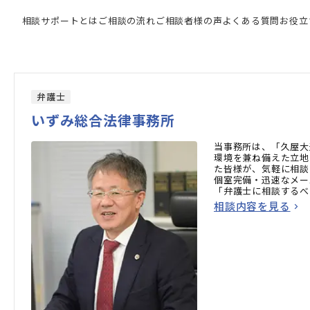
門家の検索結果
相談サポートとは
ご相談の流れ
ご相談者様の声
よくある質問
お役立
弁護士
いずみ総合法律事務所
当事務所は、「久屋大
環境を兼ね備えた立地
た皆様が、気軽に相談
個室完備・迅速なメー
「弁護士に相談するべ
ひお気軽にご相談くだ
相談内容を見る