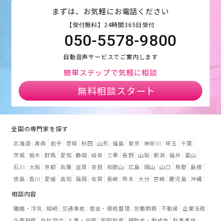
まずは、お気軽にお電話ください
【受付無料】24時間365日受付
050-5578-9800
自動音声サービスでご案内します
簡単ステップで気軽に相談
無料相談スタート
全国の専門家を探す
北海道
青森
岩手
宮城
秋田
山形
福島
東京
神奈川
埼玉
千葉
茨城
栃木
群馬
愛知
静岡
岐阜
三重
長野
山梨
新潟
福井
富山
石川
大阪
京都
兵庫
滋賀
奈良
和歌山
広島
岡山
山口
鳥取
島根
徳島
香川
愛媛
高知
福岡
佐賀
長崎
熊本
大分
宮崎
鹿児島
沖縄
相談内容
離婚・浮気
相続
交通事故
借金・債務整理
労働問題
不動産
企業法務
企業税務
会社設立
人事・労務
知的財産
補助金・助成金
刑事事件