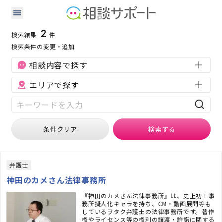
群馬県の知的財産に強い専門家の検索結果
検索条件：
群馬県
知的財産
2
検索結果
件
検索条件の変更・追加
相談内容で探す
エリアで探す
条件クリア
検索
する
弁護士
神田のカメさん法律事務所
『神田のカメさん法律事務所』は、史上初！事
務所擬人化キャラを持ち、CM・動画展開等も
しているヲタク弁護士の法律事務所です。著作
権やライセンス等の権利の譲渡・許諾に関する