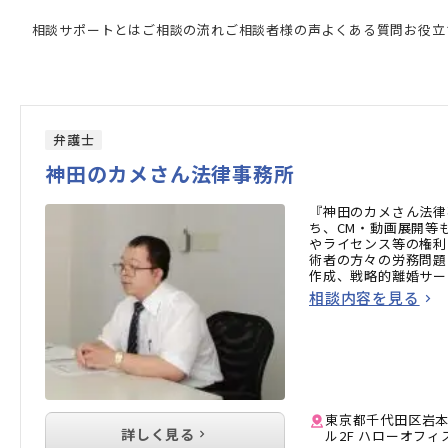
門家の検索結果
相談サポートとは
ご相談の流れ
ご相談者様の声
よくある質問
お役立
弁護士
神田のカメさん法律事務所
『神田のカメさん法律
ち、CM・動画展開等
やライセンス等の権利
術者の方々の労務問題
作成、戦略的離婚サー
相談内容を見る
東京都千代田区岩本町
詳しく見る
ル2F ハローオフィ