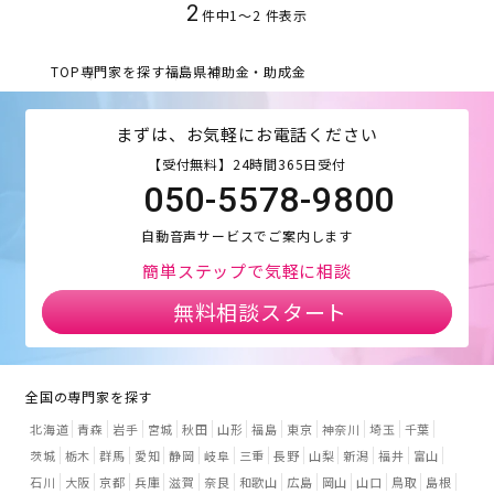
2
件中
1
〜
2
件表示
TOP
専門家を探す
福島県
補助金・助成金
まずは、お気軽にお電話ください
【受付無料】24時間365日受付
050-5578-9800
自動音声サービスでご案内します
簡単ステップで気軽に相談
無料相談スタート
全国の専門家を探す
北海道
青森
岩手
宮城
秋田
山形
福島
東京
神奈川
埼玉
千葉
茨城
栃木
群馬
愛知
静岡
岐阜
三重
長野
山梨
新潟
福井
富山
石川
大阪
京都
兵庫
滋賀
奈良
和歌山
広島
岡山
山口
鳥取
島根