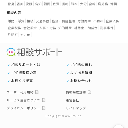
徳島
香川
愛媛
高知
福岡
佐賀
長崎
熊本
大分
宮崎
鹿児島
沖縄
相談内容
離婚・浮気
相続
交通事故
借金・債務整理
労働問題
不動産
企業法務
企業税務
会社設立
人事・労務
知的財産
補助金・助成金
刑事事件
許認可
その他
相談サポートとは
ご相談の流れ
ご相談者様の声
よくある質問
お役立ち記事
お問い合わせ
ユーザー利用規約
情報掲載規約
サービス運営について
運営会社
プライバシーポリシー
サイトマップ
Copyright © AskPro.Inc.