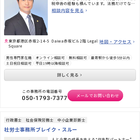
税申告の経験も積んでいます。法務だけでな
く、税務のことまで考えた包括的なサポートを
相談内容を見る
ご提供いたします。不動産・相続でお困りの
方、顧問弁護士×顧問税理士をお探しの方はお
気軽にご相談ください。
東京都港区赤坂2-14-5 Daiwa赤坂ビル2階 Legal
地図・アクセス
Square
男性専門家在籍
オンライン相談可
無料相談可
最寄駅から徒歩5分以内
土日祝日相談可
平日19時以降相談可
詳しく見る
この事務所の電話番号
メールでお問い合わせ
050-1793-7377
行政書士
社会保険労務士
中小企業診断士
社労士事務所ブレイク・スルー
人と企業の成長を支える“伴走型パートナー”。