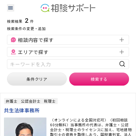
福島県の補助金・助成金に強い専門家の検索結果
検索条件：
福島県
補助金・助成金
2
検索結果
件
検索条件の変更・追加
相談内容で探す
エリアで探す
条件クリア
検索
する
弁護士
公認会計士
税理士
共生法律事務所
〈オンラインによる全国対応可〉〈初回相談
60分無料〉当事務所の代表は、弁護士・公認
会計士・税理士のライセンスに加え、宅地建物
取引士の資格を取得しおり、国税審判官、法人