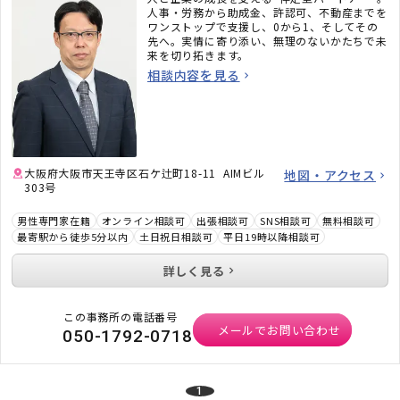
人事・労務から助成金、許認可、不動産までを
ワンストップで支援し、0から1、そしてその
先へ。実情に寄り添い、無理のないかたちで未
来を切り拓きます。
相談内容を見る
大阪府大阪市天王寺区石ケ辻町18-11 AIMビル
地図・アクセス
303号
男性専門家在籍
オンライン相談可
出張相談可
SNS相談可
無料相談可
最寄駅から徒歩5分以内
土日祝日相談可
平日19時以降相談可
詳しく見る
この事務所の電話番号
メールでお問い合わせ
050-1792-0718
1