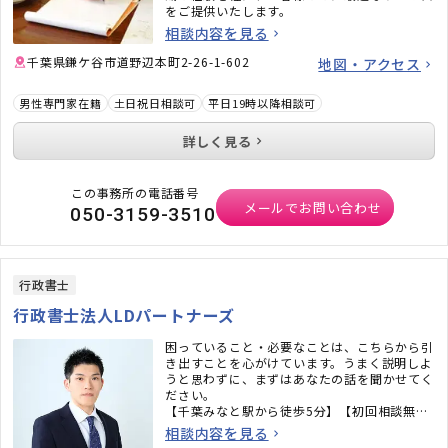
をご提供いたします。
相談内容を見る
千葉県鎌ケ谷市道野辺本町2-26-1-602
地図・アクセス
男性専門家在籍
土日祝日相談可
平日19時以降相談可
詳しく見る
この事務所の電話番号
メールでお問い合わせ
050-3159-3510
行政書士
行政書士法人LDパートナーズ
困っていること・必要なことは、こちらから引
き出すことを心がけています。うまく説明しよ
うと思わずに、まずはあなたの話を聞かせてく
ださい。
【千葉みなと駅から徒歩5分】【初回相談無
料】【平日・休日を問わず22:00まで相談可】
相談内容を見る
など、相談しやすい環境を整えて、皆様からの