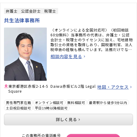
弁護士
公認会計士
税理士
共生法律事務所
〈オンラインによる全国対応可〉〈初回相談
60分無料〉当事務所の代表は、弁護士・公認
会計士・税理士のライセンスに加え、宅地建物
取引士の資格を取得しおり、国税審判官、法人
税申告の経験も積んでいます。法務だけでな
く、税務のことまで考えた包括的なサポートを
相談内容を見る
ご提供いたします。不動産・相続でお困りの
方、顧問弁護士×顧問税理士をお探しの方はお
気軽にご相談ください。
東京都港区赤坂2-14-5 Daiwa赤坂ビル2階 Legal
地図・アクセス
Square
男性専門家在籍
オンライン相談可
無料相談可
最寄駅から徒歩5分以内
土日祝日相談可
平日19時以降相談可
詳しく見る
この事務所の電話番号