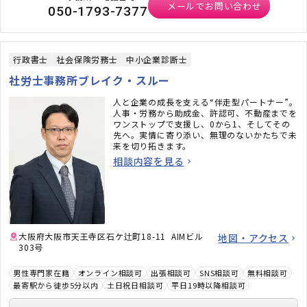
メールでお問い合わせ
050-1793-7377
行政書士
社会保険労務士
中小企業診断士
社労士事務所ブレイク・スルー
人と企業の成長を支える“伴走型パートナー”。
人事・労務から助成金、許認可、不動産までを
ワンストップで支援し、0から1、そしてその
先へ。実情に寄り添い、無理のないかたちで未
来を切り拓きます。
相談内容を見る
大阪府大阪市天王寺区石ケ辻町18-11 AIMビル
地図・アクセス
303号
男性専門家在籍
オンライン相談可
出張相談可
SNS相談可
無料相談可
最寄駅から徒歩5分以内
土日祝日相談可
平日19時以降相談可