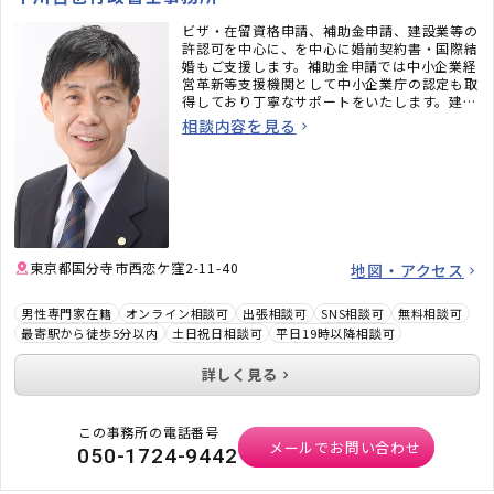
ビザ・在留資格申請、補助金申請、建設業等の
許認可を中心に、を中心に婚前契約書・国際結
婚もご支援します。補助金申請では中小企業経
営革新等支援機関として中小企業庁の認定も取
得しており丁寧なサポートをいたします。建設
業・産廃運送業等の許認可申請支援も扱ってお
相談内容を見る
ります。
東京都国分寺市西恋ケ窪2-11-40
地図・アクセス
男性専門家在籍
オンライン相談可
出張相談可
SNS相談可
無料相談可
最寄駅から徒歩5分以内
土日祝日相談可
平日19時以降相談可
詳しく見る
この事務所の電話番号
メールでお問い合わせ
050-1724-9442