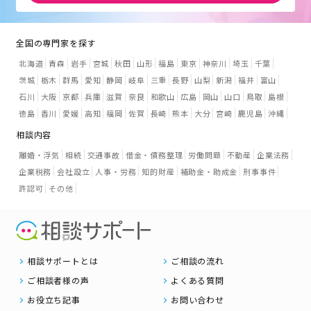
全国の専門家を探す
北海道
青森
岩手
宮城
秋田
山形
福島
東京
神奈川
埼玉
千葉
茨城
栃木
群馬
愛知
静岡
岐阜
三重
長野
山梨
新潟
福井
富山
石川
大阪
京都
兵庫
滋賀
奈良
和歌山
広島
岡山
山口
鳥取
島根
徳島
香川
愛媛
高知
福岡
佐賀
長崎
熊本
大分
宮崎
鹿児島
沖縄
相談内容
離婚・浮気
相続
交通事故
借金・債務整理
労働問題
不動産
企業法務
企業税務
会社設立
人事・労務
知的財産
補助金・助成金
刑事事件
許認可
その他
相談サポートとは
ご相談の流れ
ご相談者様の声
よくある質問
お役立ち記事
お問い合わせ