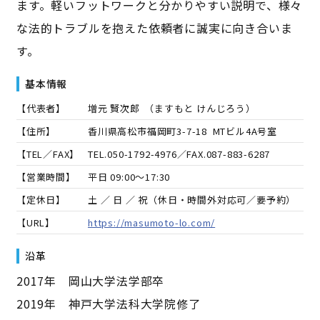
ます。軽いフットワークと分かりやすい説明で、様々
な法的トラブルを抱えた依頼者に誠実に向き合いま
す。
基本情報
【代表者】
増元 賢次郎
（
ますもと けんじろう
）
【住所】
香川県高松市福岡町3-7-18 MTビル4A号室
【TEL／FAX】
TEL.
050-1792-4976
／FAX.
087-883-6287
【営業時間】
平日 09:00～17:30
【定休日】
土 ／ 日 ／ 祝（休日・時間外対応可／要予約）
【URL】
https://masumoto-lo.com/
沿革
2017年 岡山大学法学部卒
2019年 神戸大学法科大学院修了