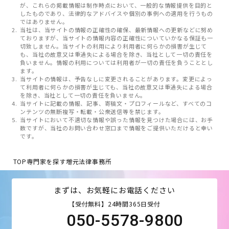
が、これらの掲載情報は制作時点において、一般的な情報提供を目的と
したものであり、法律的なアドバイスや個別の事例への適用を行うもの
ではありません。
当社は、当サイトの情報の正確性の確保、最新情報への更新などに努め
ておりますが、当サイトの情報内容の正確性についていかなる保証も一
切致しません。当サイトの利用により利用者に何らかの損害が生じて
も、当社の故意又は重過失による場合を除き、当社として一切の責任を
負いません。情報の利用については利用者が一切の責任を負うこととし
ます。
当サイトの情報は、予告なしに変更されることがあります。変更によっ
て利用者に何らかの損害が生じても、当社の故意又は重過失による場合
を除き、当社として一切の責任を負いません。
当サイトに記載の情報、記事、寄稿文・プロフィールなど、すべてのコ
ンテンツの無断複写・転載・公衆送信等を禁じます。
当サイトにおいて不適切な情報や誤った情報を見つけた場合には、お手
数ですが、当社のお問い合わせ窓口まで情報をご提供いただけると幸い
です。
TOP
専門家を探す
増元法律事務所
まずは、お気軽にお電話ください
【受付無料】24時間365日受付
050-5578-9800