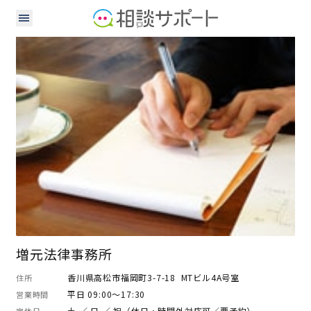
弁護士
増元法律事務所
香川県高松市福岡町3-7-18 MTビル4A号室
住所
平日 09:00～17:30
営業時間
土 ／ 日 ／ 祝（休日・時間外対応可／要予約）
定休日