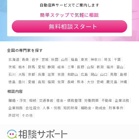
自動音声サービスでご案内します
簡単ステップで気軽に相談
無料相談スタート
全国の専門家を探す
北海道
青森
岩手
宮城
秋田
山形
福島
東京
神奈川
埼玉
千葉
茨城
栃木
群馬
愛知
静岡
岐阜
三重
長野
山梨
新潟
福井
富山
石川
大阪
京都
兵庫
滋賀
奈良
和歌山
広島
岡山
山口
鳥取
島根
徳島
香川
愛媛
高知
福岡
佐賀
長崎
熊本
大分
宮崎
鹿児島
沖縄
相談内容
離婚・浮気
相続
交通事故
借金・債務整理
労働問題
不動産
企業法務
企業税務
会社設立
人事・労務
知的財産
補助金・助成金
刑事事件
許認可
その他