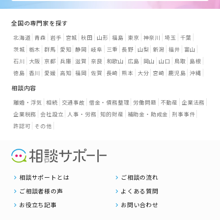
全国の専門家を探す
北海道
青森
岩手
宮城
秋田
山形
福島
東京
神奈川
埼玉
千葉
茨城
栃木
群馬
愛知
静岡
岐阜
三重
長野
山梨
新潟
福井
富山
石川
大阪
京都
兵庫
滋賀
奈良
和歌山
広島
岡山
山口
鳥取
島根
徳島
香川
愛媛
高知
福岡
佐賀
長崎
熊本
大分
宮崎
鹿児島
沖縄
相談内容
離婚・浮気
相続
交通事故
借金・債務整理
労働問題
不動産
企業法務
企業税務
会社設立
人事・労務
知的財産
補助金・助成金
刑事事件
許認可
その他
相談サポートとは
ご相談の流れ
ご相談者様の声
よくある質問
お役立ち記事
お問い合わせ