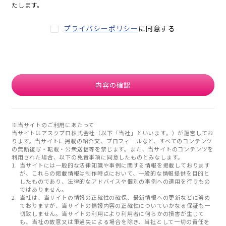
たします。
プライバシーポリシー
に同意する
内容の確認
※当サイトのご利用にあたって
当サイトはアスクプロ株式会社（以下「当社」といいます。）が運営してお
ります。当サイトに掲載の紹介文、プロフィールなど、すべてのコンテンツ
の無断複写・転載・公衆送信等を禁じます。また、当サイトのコンテンツを
利用された場合、以下の免責事項に同意したものとみなします。
当サイトには一般的な法律知識や事例に関する情報を掲載しております
が、これらの掲載情報は制作時点において、一般的な情報提供を目的と
したものであり、法律的なアドバイスや個別の事例への適用を行うもの
ではありません。
当社は、当サイトの情報の正確性の確保、最新情報への更新などに努め
ておりますが、当サイトの情報内容の正確性についていかなる保証も一
切致しません。当サイトの利用により利用者に何らかの損害が生じて
も、当社の故意又は重過失による場合を除き、当社として一切の責任を