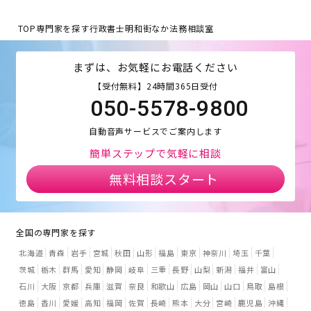
TOP
専門家を探す
行政書士明和街なか法務相談室
まずは、お気軽にお電話ください
【受付無料】24時間365日受付
050-5578-9800
自動音声サービスでご案内します
簡単ステップで気軽に相談
無料相談スタート
全国の専門家を探す
北海道
青森
岩手
宮城
秋田
山形
福島
東京
神奈川
埼玉
千葉
茨城
栃木
群馬
愛知
静岡
岐阜
三重
長野
山梨
新潟
福井
富山
石川
大阪
京都
兵庫
滋賀
奈良
和歌山
広島
岡山
山口
鳥取
島根
徳島
香川
愛媛
高知
福岡
佐賀
長崎
熊本
大分
宮崎
鹿児島
沖縄