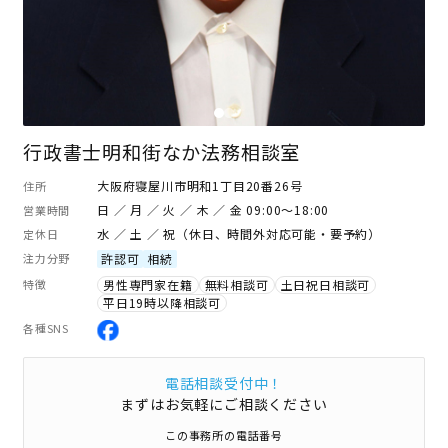
行政書士明和街なか法務相談室
大阪府寝屋川市明和1丁目20番26号
住所
日 ／ 月 ／ 火 ／ 木 ／ 金 09:00～18:00
営業時間
水 ／ 土 ／ 祝（休日、時間外対応可能・要予約）
定休日
注力分野
許認可
相続
特徴
男性専門家在籍
無料相談可
土日祝日相談可
平日19時以降相談可
各種SNS
電話相談受付中！
まずはお気軽にご相談ください
この事務所の電話番号