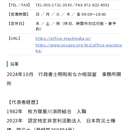
【TEL／FAX】
TEL.
050-1721-3543
／FAX.
072-822-6551
【営業時間】
日 ／ 月 ／ 火 ／ 木 ／ 金 09:00～18:00
【定休日】
水 ／ 土 ／ 祝（休日、時間外対応可能・要予
約）
【URL】
https://office-machinaka.jp/
https://www.sosapo.org/lp2/office-machina
ka/
沿革
2024年10月 行政書士明和街なか相談室 事務所開
所
【代表者経歴】
1982年 枚方寝屋川消防組合 入職
2023年 認定特定非営利活動法人 日本防災士機
構 防災士（登録第260584号）