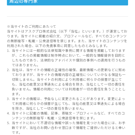
周辺の専門家
※当サイトのご利用にあたって
当サイトはアスクプロ株式会社（以下「当社」といいます。）が運営してお
ります。当サイトに掲載の紹介文、プロフィールなど、すべてのコンテンツ
の無断複写・転載・公衆送信等を禁じます。また、当サイトのコンテンツを
利用された場合、以下の免責事項に同意したものとみなします。
当サイトには一般的な法律知識や事例に関する情報を掲載しております
が、これらの掲載情報は制作時点において、一般的な情報提供を目的と
したものであり、法律的なアドバイスや個別の事例への適用を行うもの
ではありません。
当社は、当サイトの情報の正確性の確保、最新情報への更新などに努め
ておりますが、当サイトの情報内容の正確性についていかなる保証も一
切致しません。当サイトの利用により利用者に何らかの損害が生じて
も、当社の故意又は重過失による場合を除き、当社として一切の責任を
負いません。情報の利用については利用者が一切の責任を負うこととし
ます。
当サイトの情報は、予告なしに変更されることがあります。変更によっ
て利用者に何らかの損害が生じても、当社の故意又は重過失による場合
を除き、当社として一切の責任を負いません。
当サイトに記載の情報、記事、寄稿文・プロフィールなど、すべてのコ
ンテンツの無断複写・転載・公衆送信等を禁じます。
当サイトにおいて不適切な情報や誤った情報を見つけた場合には、お手
数ですが、当社のお問い合わせ窓口まで情報をご提供いただけると幸い
です。