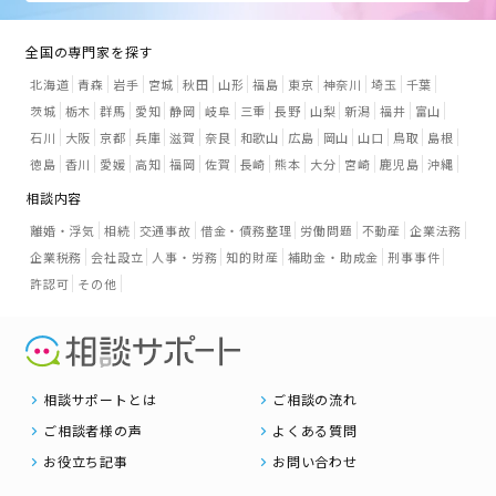
全国の専門家を探す
北海道
青森
岩手
宮城
秋田
山形
福島
東京
神奈川
埼玉
千葉
茨城
栃木
群馬
愛知
静岡
岐阜
三重
長野
山梨
新潟
福井
富山
石川
大阪
京都
兵庫
滋賀
奈良
和歌山
広島
岡山
山口
鳥取
島根
徳島
香川
愛媛
高知
福岡
佐賀
長崎
熊本
大分
宮崎
鹿児島
沖縄
相談内容
離婚・浮気
相続
交通事故
借金・債務整理
労働問題
不動産
企業法務
企業税務
会社設立
人事・労務
知的財産
補助金・助成金
刑事事件
許認可
その他
相談サポートとは
ご相談の流れ
ご相談者様の声
よくある質問
お役立ち記事
お問い合わせ