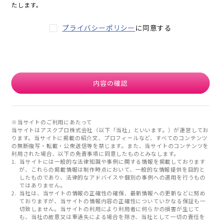
たします。
プライバシーポリシー
に同意する
内容の確認
※当サイトのご利用にあたって
当サイトはアスクプロ株式会社（以下「当社」といいます。）が運営してお
ります。当サイトに掲載の紹介文、プロフィールなど、すべてのコンテンツ
の無断複写・転載・公衆送信等を禁じます。また、当サイトのコンテンツを
利用された場合、以下の免責事項に同意したものとみなします。
当サイトには一般的な法律知識や事例に関する情報を掲載しております
が、これらの掲載情報は制作時点において、一般的な情報提供を目的と
したものであり、法律的なアドバイスや個別の事例への適用を行うもの
ではありません。
当社は、当サイトの情報の正確性の確保、最新情報への更新などに努め
ておりますが、当サイトの情報内容の正確性についていかなる保証も一
切致しません。当サイトの利用により利用者に何らかの損害が生じて
も、当社の故意又は重過失による場合を除き、当社として一切の責任を