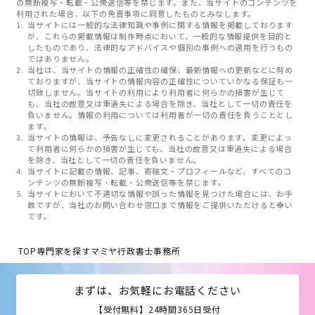
の無断複写・転載・公衆送信等を禁じます。また、当サイトのコンテンツを
利用された場合、以下の免責事項に同意したものとみなします。
当サイトには一般的な法律知識や事例に関する情報を掲載しております
が、これらの掲載情報は制作時点において、一般的な情報提供を目的と
したものであり、法律的なアドバイスや個別の事例への適用を行うもの
ではありません。
当社は、当サイトの情報の正確性の確保、最新情報への更新などに努め
ておりますが、当サイトの情報内容の正確性についていかなる保証も一
切致しません。当サイトの利用により利用者に何らかの損害が生じて
も、当社の故意又は重過失による場合を除き、当社として一切の責任を
負いません。情報の利用については利用者が一切の責任を負うこととし
ます。
当サイトの情報は、予告なしに変更されることがあります。変更によっ
て利用者に何らかの損害が生じても、当社の故意又は重過失による場合
を除き、当社として一切の責任を負いません。
当サイトに記載の情報、記事、寄稿文・プロフィールなど、すべてのコ
ンテンツの無断複写・転載・公衆送信等を禁じます。
当サイトにおいて不適切な情報や誤った情報を見つけた場合には、お手
数ですが、当社のお問い合わせ窓口まで情報をご提供いただけると幸い
です。
TOP
専門家を探す
マミヤ行政書士事務所
まずは、お気軽にお電話ください
【受付無料】24時間365日受付