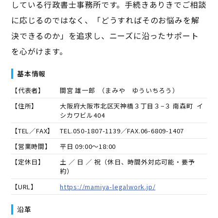
している行政書士事務所です。手続きありきでご相談
に応じるのではなく、「どうすればそのお悩みを解
決できるのか」を追求し、ニーズに沿ったサポート
を心がけます。
基本情報
【代表者】
間宮 雄一郎
（
まみや ゆういちろう
）
【住所】
大阪府大阪市北区天神橋３丁目３−３ 南森町 イ
シカワビル404
【TEL／FAX】
TEL.
050-1807-1139
／FAX.
06-6809-1407
【営業時間】
平日 09:00～18:00
【定休日】
土 ／ 日 ／ 祝（休日、時間外対応可能・要予
約）
【URL】
https://mamiya-legalwork.jp/
沿革