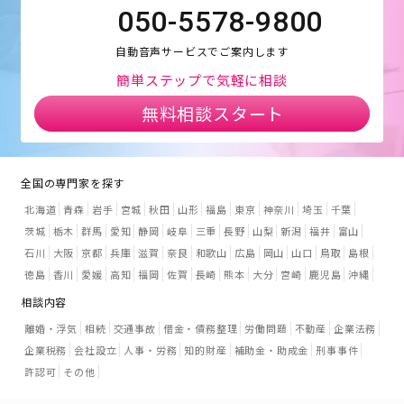
050-5578-9800
自動音声サービスでご案内します
簡単ステップで気軽に相談
無料相談スタート
全国の専門家を探す
北海道
青森
岩手
宮城
秋田
山形
福島
東京
神奈川
埼玉
千葉
茨城
栃木
群馬
愛知
静岡
岐阜
三重
長野
山梨
新潟
福井
富山
石川
大阪
京都
兵庫
滋賀
奈良
和歌山
広島
岡山
山口
鳥取
島根
徳島
香川
愛媛
高知
福岡
佐賀
長崎
熊本
大分
宮崎
鹿児島
沖縄
相談内容
離婚・浮気
相続
交通事故
借金・債務整理
労働問題
不動産
企業法務
企業税務
会社設立
人事・労務
知的財産
補助金・助成金
刑事事件
許認可
その他