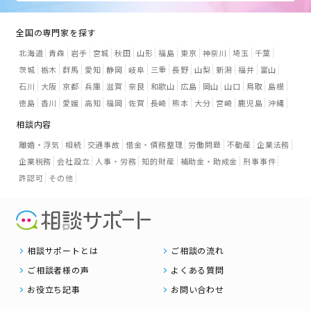
全国の専門家を探す
北海道
青森
岩手
宮城
秋田
山形
福島
東京
神奈川
埼玉
千葉
茨城
栃木
群馬
愛知
静岡
岐阜
三重
長野
山梨
新潟
福井
富山
石川
大阪
京都
兵庫
滋賀
奈良
和歌山
広島
岡山
山口
鳥取
島根
徳島
香川
愛媛
高知
福岡
佐賀
長崎
熊本
大分
宮崎
鹿児島
沖縄
相談内容
離婚・浮気
相続
交通事故
借金・債務整理
労働問題
不動産
企業法務
企業税務
会社設立
人事・労務
知的財産
補助金・助成金
刑事事件
許認可
その他
相談サポートとは
ご相談の流れ
ご相談者様の声
よくある質問
お役立ち記事
お問い合わせ