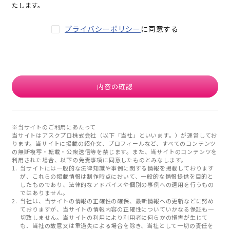
たします。
プライバシーポリシー
に同意する
内容の確認
※当サイトのご利用にあたって
当サイトはアスクプロ株式会社（以下「当社」といいます。）が運営してお
ります。当サイトに掲載の紹介文、プロフィールなど、すべてのコンテンツ
の無断複写・転載・公衆送信等を禁じます。また、当サイトのコンテンツを
利用された場合、以下の免責事項に同意したものとみなします。
当サイトには一般的な法律知識や事例に関する情報を掲載しております
が、これらの掲載情報は制作時点において、一般的な情報提供を目的と
したものであり、法律的なアドバイスや個別の事例への適用を行うもの
ではありません。
当社は、当サイトの情報の正確性の確保、最新情報への更新などに努め
ておりますが、当サイトの情報内容の正確性についていかなる保証も一
切致しません。当サイトの利用により利用者に何らかの損害が生じて
も、当社の故意又は重過失による場合を除き、当社として一切の責任を