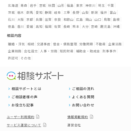
北海道
青森
岩手
宮城
秋田
山形
福島
東京
神奈川
埼玉
千葉
茨城
栃木
群馬
愛知
静岡
岐阜
三重
長野
山梨
新潟
福井
富山
石川
大阪
京都
兵庫
滋賀
奈良
和歌山
広島
岡山
山口
鳥取
島根
徳島
香川
愛媛
高知
福岡
佐賀
長崎
熊本
大分
宮崎
鹿児島
沖縄
相談内容
離婚・浮気
相続
交通事故
借金・債務整理
労働問題
不動産
企業法務
企業税務
会社設立
人事・労務
知的財産
補助金・助成金
刑事事件
許認可
その他
相談サポートとは
ご相談の流れ
ご相談者様の声
よくある質問
お役立ち記事
お問い合わせ
ユーザー利用規約
情報掲載規約
サービス運営について
運営会社