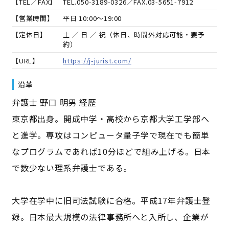
【TEL／FAX】
TEL.
050-3189-0326
／FAX.
03-5651-7912
【営業時間】
平日 10:00～19:00
【定休日】
土 ／ 日 ／ 祝（休日、時間外対応可能・要予
約）
【URL】
https://j-jurist.com/
沿革
弁護士 野口 明男 経歴
東京都出身。開成中学・高校から京都大学工学部へ
と進学。専攻はコンピュータ量子学で現在でも簡単
なプログラムであれば10分ほどで組み上げる。日本
で数少ない理系弁護士である。
大学在学中に旧司法試験に合格。平成17年弁護士登
録。日本最大規模の法律事務所へと入所し、企業が