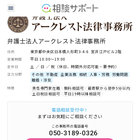
弁護士
弁護士法人アークレスト法律事務所
東京都中央区日本橋人形町3-4-6 宮井江戸ビル2階
住所
平日 10:00～19:00
営業時間
土 ／ 日 ／ 祝（休日、時間外対応可能・要予約）
定休日
注力分野
その他
不動産
企業法務
相続
人事・労務
労働問題
離婚・浮気
特徴
男性専門家在籍
無料相談可
最寄駅から徒歩5分以内
土日祝日相談可
平日19時以降相談可
電話相談受付中！
まずはお気軽にご相談ください
この事務所の電話番号
050-3189-0326