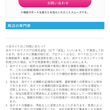
お問い合わせ
※相談サポートを見たとお伝えいただくとスムーズです。
周辺の専門家
※当サイトのご利用にあたって
当サイトはアスクプロ株式会社（以下「当社」といいます。）が運営してお
ります。当サイトに掲載の紹介文、プロフィールなど、すべてのコンテンツ
の無断複写・転載・公衆送信等を禁じます。また、当サイトのコンテンツを
利用された場合、以下の免責事項に同意したものとみなします。
当サイトには一般的な法律知識や事例に関する情報を掲載しております
が、これらの掲載情報は制作時点において、一般的な情報提供を目的と
したものであり、法律的なアドバイスや個別の事例への適用を行うもの
ではありません。
当社は、当サイトの情報の正確性の確保、最新情報への更新などに努め
ておりますが、当サイトの情報内容の正確性についていかなる保証も一
切致しません。当サイトの利用により利用者に何らかの損害が生じて
も、当社の故意又は重過失による場合を除き、当社として一切の責任を
負いません。情報の利用については利用者が一切の責任を負うこととし
ます。
当サイトの情報は、予告なしに変更されることがあります。変更によっ
て利用者に何らかの損害が生じても、当社の故意又は重過失による場合