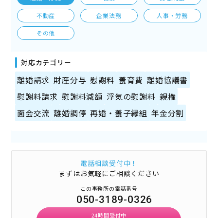
不動産
企業法務
人事・労務
その他
対応カテゴリー
離婚請求
財産分与
慰謝料
養育費
離婚協議書
慰謝料請求
慰謝料減額
浮気の慰謝料
親権
面会交流
離婚調停
再婚・養子縁組
年金分割
電話相談受付中！
まずはお気軽にご相談ください
この事務所の電話番号
050-3189-0326
24時間受付中