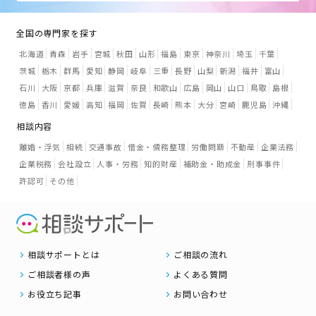
全国の専門家を探す
北海道
青森
岩手
宮城
秋田
山形
福島
東京
神奈川
埼玉
千葉
茨城
栃木
群馬
愛知
静岡
岐阜
三重
長野
山梨
新潟
福井
富山
石川
大阪
京都
兵庫
滋賀
奈良
和歌山
広島
岡山
山口
鳥取
島根
徳島
香川
愛媛
高知
福岡
佐賀
長崎
熊本
大分
宮崎
鹿児島
沖縄
相談内容
離婚・浮気
相続
交通事故
借金・債務整理
労働問題
不動産
企業法務
企業税務
会社設立
人事・労務
知的財産
補助金・助成金
刑事事件
許認可
その他
相談サポートとは
ご相談の流れ
ご相談者様の声
よくある質問
お役立ち記事
お問い合わせ