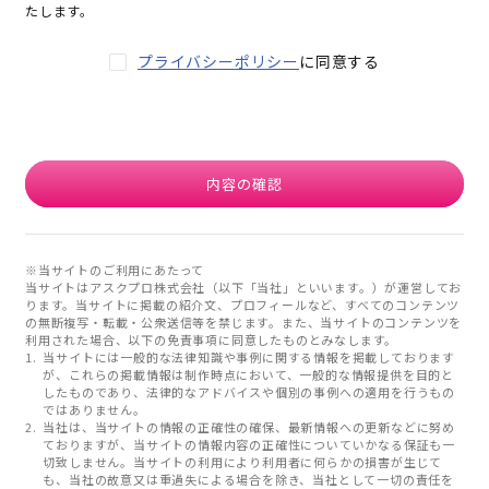
たします。
プライバシーポリシー
に同意する
内容の確認
※当サイトのご利用にあたって
当サイトはアスクプロ株式会社（以下「当社」といいます。）が運営してお
ります。当サイトに掲載の紹介文、プロフィールなど、すべてのコンテンツ
の無断複写・転載・公衆送信等を禁じます。また、当サイトのコンテンツを
利用された場合、以下の免責事項に同意したものとみなします。
当サイトには一般的な法律知識や事例に関する情報を掲載しております
が、これらの掲載情報は制作時点において、一般的な情報提供を目的と
したものであり、法律的なアドバイスや個別の事例への適用を行うもの
ではありません。
当社は、当サイトの情報の正確性の確保、最新情報への更新などに努め
ておりますが、当サイトの情報内容の正確性についていかなる保証も一
切致しません。当サイトの利用により利用者に何らかの損害が生じて
も、当社の故意又は重過失による場合を除き、当社として一切の責任を