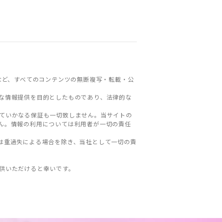
など、すべてのコンテンツの無断複写・転載・公
な情報提供を目的としたものであり、法律的な
ていかなる保証も一切致しません。当サイトの
ん。情報の利用については利用者が一切の責任
は重過失による場合を除き、当社として一切の責
。
供いただけると幸いです。