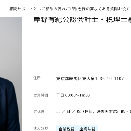
相談サポートとは
ご相談の流れ
ご相談者様の声
よくある質問
お役立
岸野有紀公認会計士・税理士
住所
東京都練馬区東大泉1-36-10-1107
平日 09:00～18:00
営業時間
土 ／ 日 ／ 祝（休日、時間外対応可能
定休日
注力分野
企業税務
企業法務