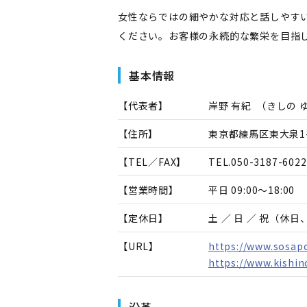
女性ならではの細やかな対応と話しやす
ください。お客様の永続的な繁栄を目指
基本情報
【代表者】
岸野 有紀
（
きしの 
【住所】
東京都練馬区東大泉1-3
【TEL／FAX】
TEL.
050-3187-6022
【営業時間】
平日 09:00～18:00
【定休日】
土 ／ 日 ／ 祝（休
【URL】
https://www.sosapo
https://www.kishi