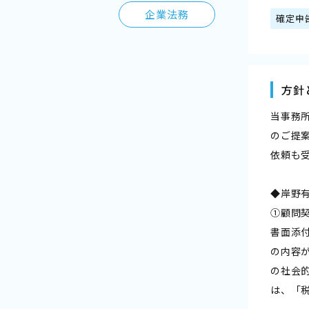
企業法務
確定申
方針
当事務
のご提
依頼も
◆岸野
①顧問
書面添
の内容
の社会
は、「税