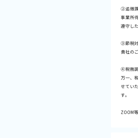
②追徴
事業所
遵守し
③節税
貴社の
④税務
万一、
せてい
す。
ZOO