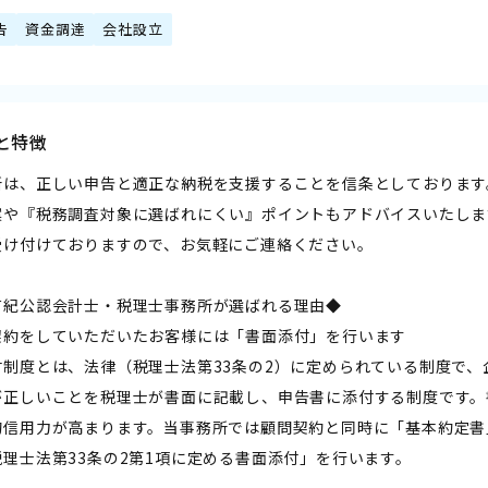
告
資金調達
会社設立
と特徴
所は、正しい申告と適正な納税を支援することを信条としております
案や『税務調査対象に選ばれにくい』ポイントもアドバイスいたしま
受け付けておりますので、お気軽にご連絡ください。
有紀公認会計士・税理士事務所が選ばれる理由◆
契約をしていただいたお客様には「書面添付」を行います
付制度とは、法律（税理士法第33条の2）に定められている制度で
が正しいことを税理士が書面に記載し、申告書に添付する制度です。
的信用力が高まります。当事務所では顧問契約と同時に「基本約定書
理士法第33条の2第1項に定める書面添付」を行います。