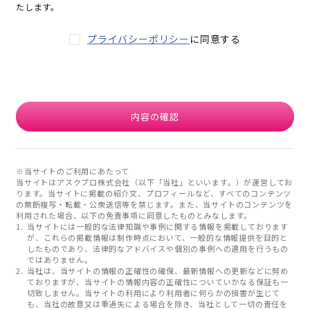
たします。
プライバシーポリシー
に同意する
内容の確認
※当サイトのご利用にあたって
当サイトはアスクプロ株式会社（以下「当社」といいます。）が運営してお
ります。当サイトに掲載の紹介文、プロフィールなど、すべてのコンテンツ
の無断複写・転載・公衆送信等を禁じます。また、当サイトのコンテンツを
利用された場合、以下の免責事項に同意したものとみなします。
当サイトには一般的な法律知識や事例に関する情報を掲載しております
が、これらの掲載情報は制作時点において、一般的な情報提供を目的と
したものであり、法律的なアドバイスや個別の事例への適用を行うもの
ではありません。
当社は、当サイトの情報の正確性の確保、最新情報への更新などに努め
ておりますが、当サイトの情報内容の正確性についていかなる保証も一
切致しません。当サイトの利用により利用者に何らかの損害が生じて
も、当社の故意又は重過失による場合を除き、当社として一切の責任を