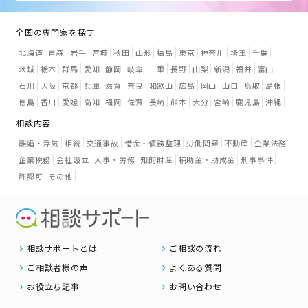
全国の専門家を探す
北海道
青森
岩手
宮城
秋田
山形
福島
東京
神奈川
埼玉
千葉
茨城
栃木
群馬
愛知
静岡
岐阜
三重
長野
山梨
新潟
福井
富山
石川
大阪
京都
兵庫
滋賀
奈良
和歌山
広島
岡山
山口
鳥取
島根
徳島
香川
愛媛
高知
福岡
佐賀
長崎
熊本
大分
宮崎
鹿児島
沖縄
相談内容
離婚・浮気
相続
交通事故
借金・債務整理
労働問題
不動産
企業法務
企業税務
会社設立
人事・労務
知的財産
補助金・助成金
刑事事件
許認可
その他
相談サポートとは
ご相談の流れ
ご相談者様の声
よくある質問
お役立ち記事
お問い合わせ