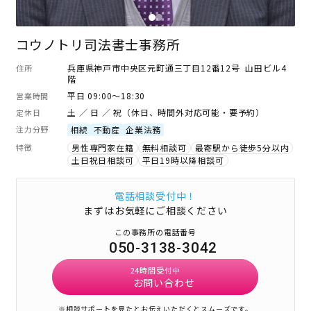
コウノトリ司法書士事務所
兵庫県神戸市中央区元町通三丁目12番12号 山田ビル4
住所
階
平日 09:00～18:30
営業時間
土 ／ 日 ／ 祝（休日、時間外対応可能・要予約）
定休日
注力分野
相続
不動産
企業法務
特徴
男性専門家在籍
無料相談可
最寄駅から徒歩5分以内
土日祝日相談可
平日19時以降相談可
電話相談受付中！
まずはお気軽にご相談ください
この事務所の電話番号
050-3138-3042
24時間受付中
お問い合わせ
※相談サポートを見たとお伝えいただくとスムーズです。