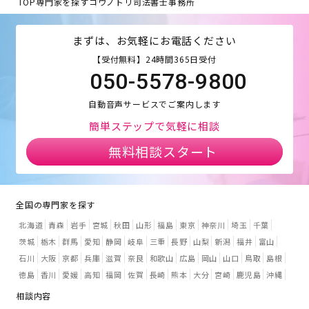
TOP
専門家を探す
コウノトリ司法書士事務所
まずは、お気軽にお電話ください
【受付無料】24時間365日受付
050-5578-9800
自動音声サービスでご案内します
簡単ステップで気軽に相談
無料相談スタート
全国の専門家を探す
北海道
青森
岩手
宮城
秋田
山形
福島
東京
神奈川
埼玉
千葉
茨城
栃木
群馬
愛知
静岡
岐阜
三重
長野
山梨
新潟
福井
富山
石川
大阪
京都
兵庫
滋賀
奈良
和歌山
広島
岡山
山口
鳥取
島根
徳島
香川
愛媛
高知
福岡
佐賀
長崎
熊本
大分
宮崎
鹿児島
沖縄
相談内容