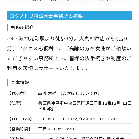
コウノトリ司法書士事務所
の概要
事務所紹介
JR・阪神元町駅より徒歩3分。大丸神戸店から徒歩6
分。アクセスも便利で、ご高齢の方や女性がご相談い
ただきやすい事務所です。皆様の法手続きや制度のご
利用を適切にサポートいたします。
基本情報
【代表者】
高橋 大補
（
たかはし だいすけ
）
【住所】
兵庫県神戸市中央区元町通三丁目12番12号 山田
ビル4階
【TEL／FAX】
TEL.
050-3138-3042
／FAX.
078-335-1202
【営業時間】
平日 09:00～18:30
【定休日】
土 ／ 日 ／ 祝（休日、時間外対応可能・要予