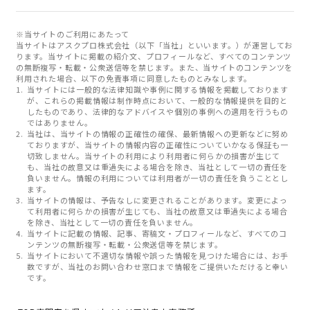
※当サイトのご利用にあたって
当サイトはアスクプロ株式会社（以下「当社」といいます。）が運営してお
ります。当サイトに掲載の紹介文、プロフィールなど、すべてのコンテンツ
の無断複写・転載・公衆送信等を禁じます。また、当サイトのコンテンツを
利用された場合、以下の免責事項に同意したものとみなします。
当サイトには一般的な法律知識や事例に関する情報を掲載しております
が、これらの掲載情報は制作時点において、一般的な情報提供を目的と
したものであり、法律的なアドバイスや個別の事例への適用を行うもの
ではありません。
当社は、当サイトの情報の正確性の確保、最新情報への更新などに努め
ておりますが、当サイトの情報内容の正確性についていかなる保証も一
切致しません。当サイトの利用により利用者に何らかの損害が生じて
も、当社の故意又は重過失による場合を除き、当社として一切の責任を
負いません。情報の利用については利用者が一切の責任を負うこととし
ます。
当サイトの情報は、予告なしに変更されることがあります。変更によっ
て利用者に何らかの損害が生じても、当社の故意又は重過失による場合
を除き、当社として一切の責任を負いません。
当サイトに記載の情報、記事、寄稿文・プロフィールなど、すべてのコ
ンテンツの無断複写・転載・公衆送信等を禁じます。
当サイトにおいて不適切な情報や誤った情報を見つけた場合には、お手
数ですが、当社のお問い合わせ窓口まで情報をご提供いただけると幸い
です。