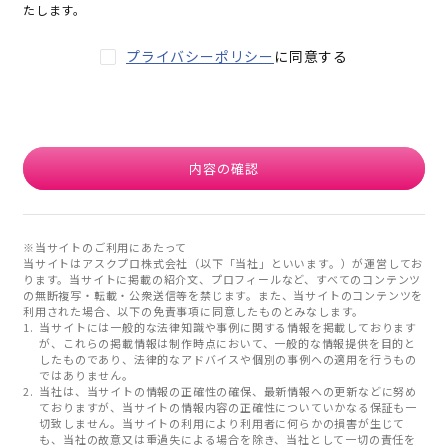
たします。
プライバシーポリシー
に同意する
内容の確認
※当サイトのご利用にあたって
当サイトはアスクプロ株式会社（以下「当社」といいます。）が運営してお
ります。当サイトに掲載の紹介文、プロフィールなど、すべてのコンテンツ
の無断複写・転載・公衆送信等を禁じます。また、当サイトのコンテンツを
利用された場合、以下の免責事項に同意したものとみなします。
当サイトには一般的な法律知識や事例に関する情報を掲載しております
が、これらの掲載情報は制作時点において、一般的な情報提供を目的と
したものであり、法律的なアドバイスや個別の事例への適用を行うもの
ではありません。
当社は、当サイトの情報の正確性の確保、最新情報への更新などに努め
ておりますが、当サイトの情報内容の正確性についていかなる保証も一
切致しません。当サイトの利用により利用者に何らかの損害が生じて
も、当社の故意又は重過失による場合を除き、当社として一切の責任を