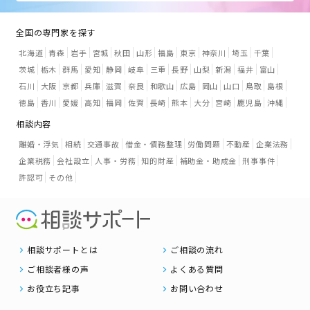
全国の専門家を探す
北海道
青森
岩手
宮城
秋田
山形
福島
東京
神奈川
埼玉
千葉
茨城
栃木
群馬
愛知
静岡
岐阜
三重
長野
山梨
新潟
福井
富山
石川
大阪
京都
兵庫
滋賀
奈良
和歌山
広島
岡山
山口
鳥取
島根
徳島
香川
愛媛
高知
福岡
佐賀
長崎
熊本
大分
宮崎
鹿児島
沖縄
相談内容
離婚・浮気
相続
交通事故
借金・債務整理
労働問題
不動産
企業法務
企業税務
会社設立
人事・労務
知的財産
補助金・助成金
刑事事件
許認可
その他
相談サポートとは
ご相談の流れ
ご相談者様の声
よくある質問
お役立ち記事
お問い合わせ