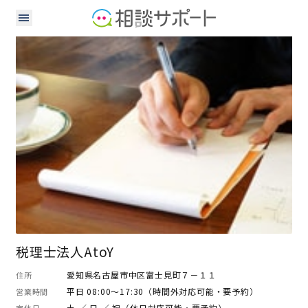
税理士
税理士法人AtoY
愛知県名古屋市中区富士見町７－１１
住所
平日 08:00～17:30（時間外対応可能・要予約）
営業時間
土 ／ 日 ／ 祝（休日対応可能・要予約）
定休日