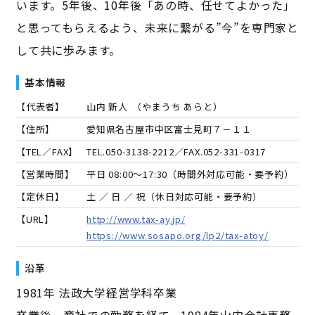
います。5年後、10年後「あの時、任せてよかった」
と思ってもらえるよう、未来に繋がる”今”を専門家と
して共に歩みます。
基本情報
【代表者】
山内 新人
（
やまうち あらと
）
【住所】
愛知県名古屋市中区富士見町７－１１
【TEL／FAX】
TEL.
050-3138-2212
／FAX.
052-331-0317
【営業時間】
平日 08:00～17:30（時間外対応可能・要予約）
【定休日】
土 ／ 日 ／ 祝（休日対応可能・要予約）
【URL】
http://www.tax-ay.jp/
https://www.sosapo.org/lp2/tax-atoy/
沿革
1981年 法政大学経営学科卒業
卒業後、商社での勤務を経て、1984年山内会計事務