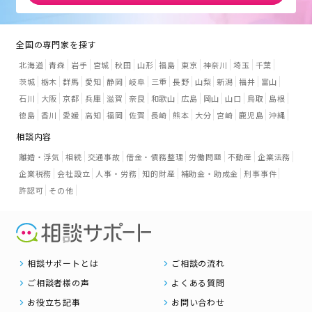
全国の専門家を探す
北海道
青森
岩手
宮城
秋田
山形
福島
東京
神奈川
埼玉
千葉
茨城
栃木
群馬
愛知
静岡
岐阜
三重
長野
山梨
新潟
福井
富山
石川
大阪
京都
兵庫
滋賀
奈良
和歌山
広島
岡山
山口
鳥取
島根
徳島
香川
愛媛
高知
福岡
佐賀
長崎
熊本
大分
宮崎
鹿児島
沖縄
相談内容
離婚・浮気
相続
交通事故
借金・債務整理
労働問題
不動産
企業法務
企業税務
会社設立
人事・労務
知的財産
補助金・助成金
刑事事件
許認可
その他
相談サポートとは
ご相談の流れ
ご相談者様の声
よくある質問
お役立ち記事
お問い合わせ