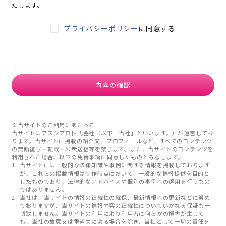
たします。
プライバシーポリシー
に同意する
内容の確認
※当サイトのご利用にあたって
当サイトはアスクプロ株式会社（以下「当社」といいます。）が運営してお
ります。当サイトに掲載の紹介文、プロフィールなど、すべてのコンテンツ
の無断複写・転載・公衆送信等を禁じます。また、当サイトのコンテンツを
利用された場合、以下の免責事項に同意したものとみなします。
当サイトには一般的な法律知識や事例に関する情報を掲載しております
が、これらの掲載情報は制作時点において、一般的な情報提供を目的と
したものであり、法律的なアドバイスや個別の事例への適用を行うもの
ではありません。
当社は、当サイトの情報の正確性の確保、最新情報への更新などに努め
ておりますが、当サイトの情報内容の正確性についていかなる保証も一
切致しません。当サイトの利用により利用者に何らかの損害が生じて
も、当社の故意又は重過失による場合を除き、当社として一切の責任を