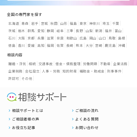
全国の専門家を探す
北海道
青森
岩手
宮城
秋田
山形
福島
東京
神奈川
埼玉
千葉
茨城
栃木
群馬
愛知
静岡
岐阜
三重
長野
山梨
新潟
福井
富山
石川
大阪
京都
兵庫
滋賀
奈良
和歌山
広島
岡山
山口
鳥取
島根
徳島
香川
愛媛
高知
福岡
佐賀
長崎
熊本
大分
宮崎
鹿児島
沖縄
相談内容
離婚・浮気
相続
交通事故
借金・債務整理
労働問題
不動産
企業法務
企業税務
会社設立
人事・労務
知的財産
補助金・助成金
刑事事件
許認可
その他
相談サポートとは
ご相談の流れ
ご相談者様の声
よくある質問
お役立ち記事
お問い合わせ