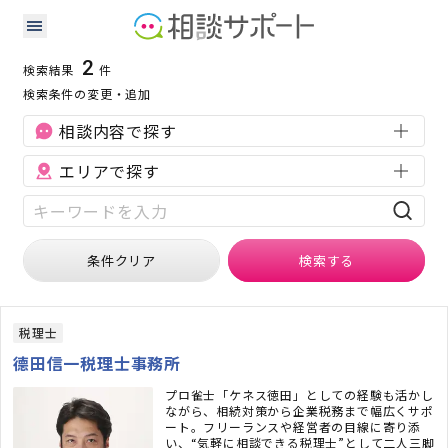
山梨県の企業税務に強い専門家の検索結果
検索条件：
山梨県
企業税務
2
検索結果
件
検索条件の変更・追加
相談内容で探す
エリアで探す
条件クリア
検索
する
税理士
德田信一税理士事務所
プロ雀士「ケネス徳田」としての経験も活かし
ながら、相続対策から企業税務まで幅広くサポ
ート。フリーランスや経営者の目線に寄り添
い、“気軽に相談できる税理士”として二人三脚