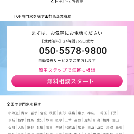
2
件中
1
〜
2
件表示
TOP
専門家を探す
山梨県
企業税務
まずは、お気軽にお電話ください
【受付無料】24時間365日受付
050-5578-9800
自動音声サービスでご案内します
簡単ステップで気軽に相談
無料相談スタート
全国の専門家を探す
北海道
青森
岩手
宮城
秋田
山形
福島
東京
神奈川
埼玉
千葉
茨城
栃木
群馬
愛知
静岡
岐阜
三重
長野
山梨
新潟
福井
富山
石川
大阪
京都
兵庫
滋賀
奈良
和歌山
広島
岡山
山口
鳥取
島根