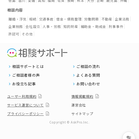
徳島
香川
愛媛
高知
福岡
佐賀
長崎
熊本
大分
宮崎
鹿児島
沖縄
相談内容
離婚・浮気
相続
交通事故
借金・債務整理
労働問題
不動産
企業法務
企業税務
会社設立
人事・労務
知的財産
補助金・助成金
刑事事件
許認可
その他
相談サポートとは
ご相談の流れ
ご相談者様の声
よくある質問
お役立ち記事
お問い合わせ
ユーザー利用規約
情報掲載規約
サービス運営について
運営会社
プライバシーポリシー
サイトマップ
Copyright © AskPro.Inc.