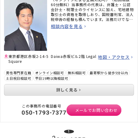
60分無料〉当事務所の代表は、弁護士・公認
会計士・税理士のライセンスに加え、宅地建物
取引士の資格を取得しおり、国税審判官、法人
税申告の経験も積んでいます。法務だけでな
く、税務のことまで考えた包括的なサポートを
相談内容を見る
ご提供いたします。不動産・相続でお困りの
方、顧問弁護士×顧問税理士をお探しの方はお
気軽にご相談ください。
東京都港区赤坂2-14-5 Daiwa赤坂ビル2階 Legal
地図・アクセス
Square
男性専門家在籍
オンライン相談可
無料相談可
最寄駅から徒歩5分以内
土日祝日相談可
平日19時以降相談可
詳しく見る
この事務所の電話番号
メールでお問い合わせ
050-1793-7377
1