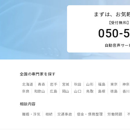
まずは、お気
【受付無料】
050-
自動音声サー
全国の専門家を探す
北海道
青森
岩手
宮城
秋田
山形
福島
東京
神奈
奈良
和歌山
広島
岡山
山口
鳥取
島根
徳島
香川
相談内容
離婚・浮気
相続
交通事故
借金・債務整理
労働問題