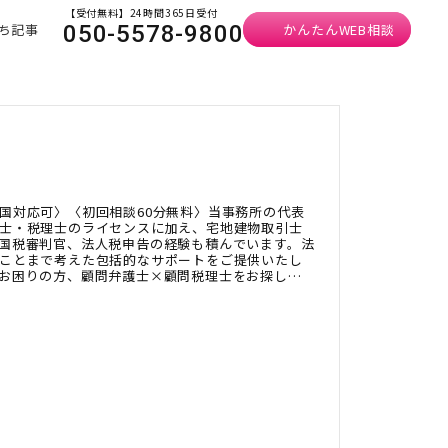
【受付無料】24時間365日受付
ち記事
かんたんWEB相談
050-5578-9800
国対応可〉〈初回相談60分無料〉当事務所の代表
士・税理士のライセンスに加え、宅地建物取引士
国税審判官、法人税申告の経験も積んでいます。法
ことまで考えた包括的なサポートをご提供いたし
お困りの方、顧問弁護士×顧問税理士をお探しの
ださい。