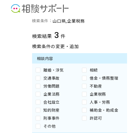
山口県の企業税務に強い専
検索条件：
山口県
企業税務
3
検索結果
件
検索条件の変更・追加
相談内容
離婚・浮気
相続
交通事故
借金・債務整理
労働問題
不動産
企業法務
企業税務
会社設立
人事・労務
知的財産
補助金・助成金
刑事事件
許認可
その他