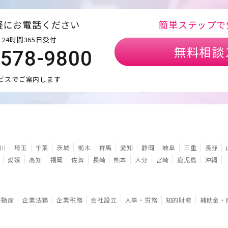
軽にお電話ください
簡単ステップで
24時間365日受付
無料相談
5578-9800
ビスでご案内します
川
埼玉
千葉
茨城
栃木
群馬
愛知
静岡
岐阜
三重
長野
愛媛
高知
福岡
佐賀
長崎
熊本
大分
宮崎
鹿児島
沖縄
不動産
企業法務
企業税務
会社設立
人事・労務
知的財産
補助金・