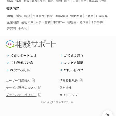
徳島
香川
愛媛
高知
福岡
佐賀
長崎
熊本
大分
宮崎
鹿児島
沖縄
相談内容
離婚・浮気
相続
交通事故
借金・債務整理
労働問題
不動産
企業法務
企業税務
会社設立
人事・労務
知的財産
補助金・助成金
刑事事件
許認可
その他
相談サポートとは
ご相談の流れ
ご相談者様の声
よくある質問
お役立ち記事
お問い合わせ
ユーザー利用規約
情報掲載規約
サービス運営について
運営会社
プライバシーポリシー
サイトマップ
Copyright © AskPro.Inc.