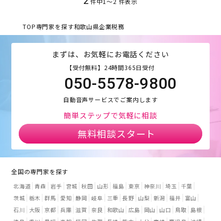
2
件中
1
〜
2
件表示
TOP
専門家を探す
和歌山県
企業税務
まずは、お気軽にお電話ください
【受付無料】24時間365日受付
050-5578-9800
自動音声サービスでご案内します
簡単ステップで気軽に相談
無料相談スタート
全国の専門家を探す
北海道
青森
岩手
宮城
秋田
山形
福島
東京
神奈川
埼玉
千葉
茨城
栃木
群馬
愛知
静岡
岐阜
三重
長野
山梨
新潟
福井
富山
石川
大阪
京都
兵庫
滋賀
奈良
和歌山
広島
岡山
山口
鳥取
島根