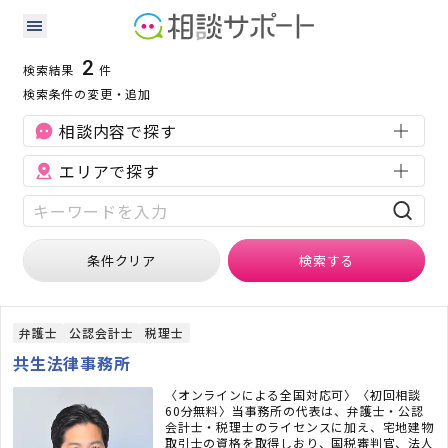
和歌山県の企業税務に強い専門家の検索結果
検索条件：
和歌山県
企業税務
2
検索結果
件
検索条件の変更・追加
相談内容で探す
エリアで探す
条件クリア
検索
する
弁護士
公認会計士
税理士
共生法律事務所
〈オンラインによる全国対応可〉〈初回相談
60分無料〉当事務所の代表は、弁護士・公認
会計士・税理士のライセンスに加え、宅地建物
取引士の資格を取得しおり、国税審判官、法人