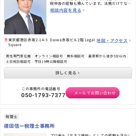
税申告の経験も積んでいます。法務だけでな
く、税務のことまで考えた包括的なサポートを
相談内容を見る
ご提供いたします。不動産・相続でお困りの
方、顧問弁護士×顧問税理士をお探しの方はお
気軽にご相談ください。
東京都港区赤坂2-14-5 Daiwa赤坂ビル2階 Legal
地図・アクセス
Square
男性専門家在籍
オンライン相談可
無料相談可
最寄駅から徒歩5分以内
土日祝日相談可
平日19時以降相談可
詳しく見る
この事務所の電話番号
メールでお問い合わせ
050-1793-7377
税理士
德田信一税理士事務所
プロ雀士「ケネス徳田」としての経験も活かし