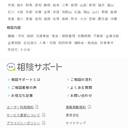
茨城
栃木
群馬
愛知
静岡
岐阜
三重
長野
山梨
新潟
福井
富山
石川
大阪
京都
兵庫
滋賀
奈良
和歌山
広島
岡山
山口
鳥取
島根
徳島
香川
愛媛
高知
福岡
佐賀
長崎
熊本
大分
宮崎
鹿児島
沖縄
相談内容
離婚・浮気
相続
交通事故
借金・債務整理
労働問題
不動産
企業法務
企業税務
会社設立
人事・労務
知的財産
補助金・助成金
刑事事件
許認可
その他
相談サポートとは
ご相談の流れ
ご相談者様の声
よくある質問
お役立ち記事
お問い合わせ
ユーザー利用規約
情報掲載規約
サービス運営について
運営会社
プライバシーポリシー
サイトマップ