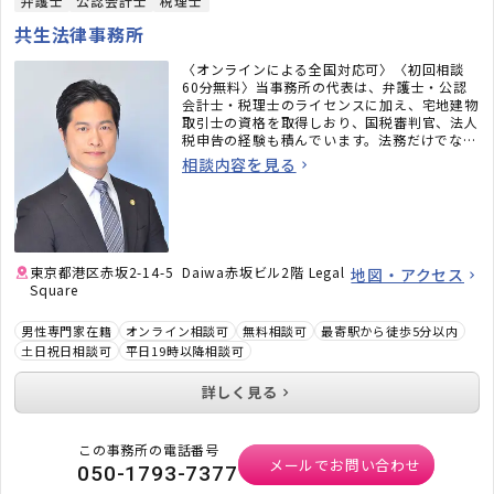
弁護士
公認会計士
税理士
共生法律事務所
〈オンラインによる全国対応可〉〈初回相談
60分無料〉当事務所の代表は、弁護士・公認
会計士・税理士のライセンスに加え、宅地建物
取引士の資格を取得しおり、国税審判官、法人
税申告の経験も積んでいます。法務だけでな
く、税務のことまで考えた包括的なサポートを
相談内容を見る
ご提供いたします。不動産・相続でお困りの
方、顧問弁護士×顧問税理士をお探しの方はお
気軽にご相談ください。
東京都港区赤坂2-14-5 Daiwa赤坂ビル2階 Legal
地図・アクセス
Square
男性専門家在籍
オンライン相談可
無料相談可
最寄駅から徒歩5分以内
土日祝日相談可
平日19時以降相談可
詳しく見る
この事務所の電話番号
メールでお問い合わせ
050-1793-7377