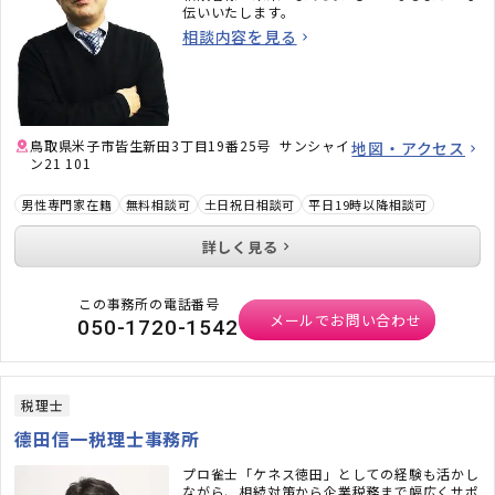
伝いいたします。
相談内容を見る
鳥取県米子市皆生新田3丁目19番25号 サンシャイ
地図・アクセス
ン21 101
男性専門家在籍
無料相談可
土日祝日相談可
平日19時以降相談可
詳しく見る
この事務所の電話番号
メールでお問い合わせ
050-1720-1542
税理士
德田信一税理士事務所
プロ雀士「ケネス徳田」としての経験も活かし
ながら、相続対策から企業税務まで幅広くサポ