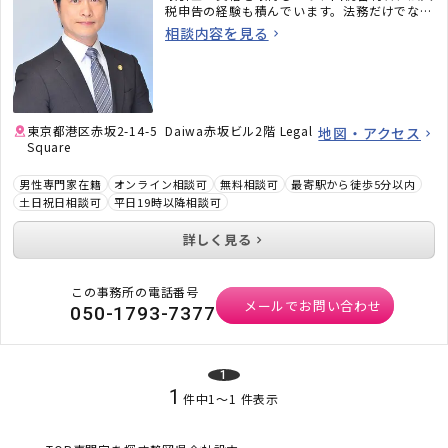
税申告の経験も積んでいます。法務だけでな
く、税務のことまで考えた包括的なサポートを
相談内容を見る
ご提供いたします。不動産・相続でお困りの
方、顧問弁護士×顧問税理士をお探しの方はお
気軽にご相談ください。
東京都港区赤坂2-14-5 Daiwa赤坂ビル2階 Legal
地図・アクセス
Square
男性専門家在籍
オンライン相談可
無料相談可
最寄駅から徒歩5分以内
土日祝日相談可
平日19時以降相談可
詳しく見る
この事務所の電話番号
メールでお問い合わせ
050-1793-7377
1
1
件中
1
〜
1
件表示