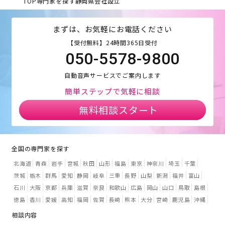
TOP
専門家を探す
静岡県
会社設立
まずは、お気軽にお電話ください
【受付無料】24時間365日受付
050-5578-9800
自動音声サービスでご案内します
簡単ステップで気軽に相談
無料相談スタート
全国の専門家を探す
北海道
青森
岩手
宮城
秋田
山形
福島
東京
神奈川
埼玉
千葉
茨城
栃木
群馬
愛知
静岡
岐阜
三重
長野
山梨
新潟
福井
富山
石川
大阪
京都
兵庫
滋賀
奈良
和歌山
広島
岡山
山口
鳥取
島根
徳島
香川
愛媛
高知
福岡
佐賀
長崎
熊本
大分
宮崎
鹿児島
沖縄
相談内容