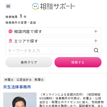
静岡県の会社設立に強い専門家の検索結果
検索条件：
静岡県
会社設立
1
検索結果
件
検索条件の変更・追加
相談内容で探す
エリアで探す
条件クリア
検索
する
弁護士
公認会計士
税理士
共生法律事務所
〈オンラインによる全国対応可〉〈初回相談
60分無料〉当事務所の代表は、弁護士・公認
会計士・税理士のライセンスに加え、宅地建物
取引士の資格を取得しおり、国税審判官、法人