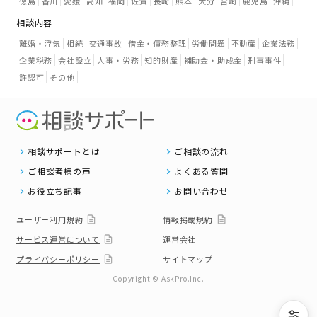
徳島
香川
愛媛
高知
福岡
佐賀
長崎
熊本
大分
宮崎
鹿児島
沖縄
相談内容
離婚・浮気
相続
交通事故
借金・債務整理
労働問題
不動産
企業法務
企業税務
会社設立
人事・労務
知的財産
補助金・助成金
刑事事件
許認可
その他
相談サポートとは
ご相談の流れ
ご相談者様の声
よくある質問
お役立ち記事
お問い合わせ
ユーザー利用規約
情報掲載規約
サービス運営について
運営会社
プライバシーポリシー
サイトマップ
Copyright © AskPro.Inc.