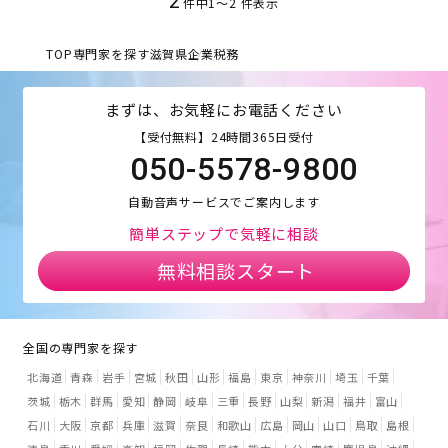
2
件中
1
〜
2
件表示
TOP
専門家を探す
滋賀県
企業税務
まずは、お気軽にお電話ください
【受付無料】24時間365日受付
050-5578-9800
自動音声サービスでご案内します
簡単ステップで気軽に相談
無料相談スタート
全国の専門家を探す
北海道
青森
岩手
宮城
秋田
山形
福島
東京
神奈川
埼玉
千葉
茨城
栃木
群馬
愛知
静岡
岐阜
三重
長野
山梨
新潟
福井
富山
石川
大阪
京都
兵庫
滋賀
奈良
和歌山
広島
岡山
山口
鳥取
島根