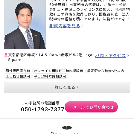
60分無料〉当事務所の代表は、弁護士・公認
会計士・税理士のライセンスに加え、宅地建物
取引士の資格を取得しおり、国税審判官、法人
税申告の経験も積んでいます。法務だけでな
く、税務のことまで考えた包括的なサポートを
相談内容を見る
ご提供いたします。不動産・相続でお困りの
方、顧問弁護士×顧問税理士をお探しの方はお
気軽にご相談ください。
東京都港区赤坂2-14-5 Daiwa赤坂ビル2階 Legal
地図・アクセス
Square
男性専門家在籍
オンライン相談可
無料相談可
最寄駅から徒歩5分以内
土日祝日相談可
平日19時以降相談可
詳しく見る
この事務所の電話番号
メールでお問い合わせ
050-1793-7377
1