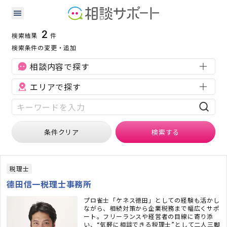
滋賀県の企業税務に強い専門家の検索結果
検索条件：
滋賀県
企業税務
2
検索結果
件
検索条件の変更・追加
相談内容で探す
エリアで探す
条件クリア
検索
する
税理士
德田信一税理士事務所
プロ雀士「ケネス徳田」としての経験も活かし
ながら、相続対策から企業税務まで幅広くサポ
ート。フリーランスや経営者の目線に寄り添
い、“気軽に相談できる税理士”として二人三脚