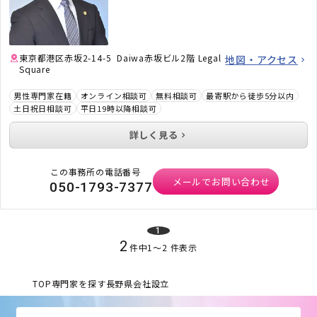
方、顧問弁護士×顧問税理士をお探しの方はお
気軽にご相談ください。
東京都港区赤坂2-14-5 Daiwa赤坂ビル2階 Legal
地図・アクセス
Square
男性専門家在籍
オンライン相談可
無料相談可
最寄駅から徒歩5分以内
土日祝日相談可
平日19時以降相談可
詳しく見る
この事務所の電話番号
メールでお問い合わせ
050-1793-7377
1
2
件中
1
〜
2
件表示
TOP
専門家を探す
長野県
会社設立