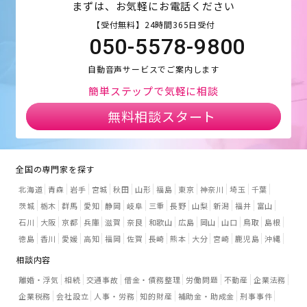
まずは、お気軽にお電話ください
【受付無料】24時間365日受付
050-5578-9800
自動音声サービスでご案内します
簡単ステップで気軽に相談
無料相談スタート
全国の専門家を探す
北海道
青森
岩手
宮城
秋田
山形
福島
東京
神奈川
埼玉
千葉
茨城
栃木
群馬
愛知
静岡
岐阜
三重
長野
山梨
新潟
福井
富山
石川
大阪
京都
兵庫
滋賀
奈良
和歌山
広島
岡山
山口
鳥取
島根
徳島
香川
愛媛
高知
福岡
佐賀
長崎
熊本
大分
宮崎
鹿児島
沖縄
相談内容
離婚・浮気
相続
交通事故
借金・債務整理
労働問題
不動産
企業法務
企業税務
会社設立
人事・労務
知的財産
補助金・助成金
刑事事件