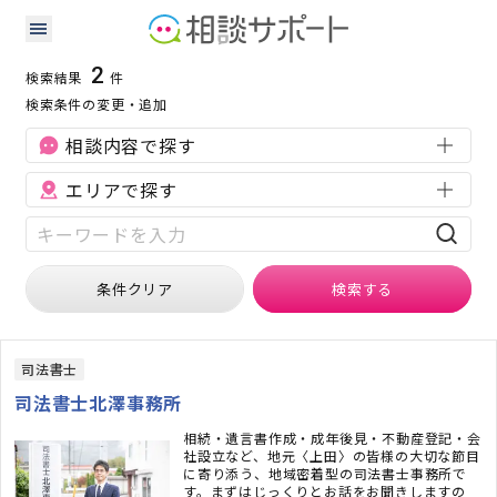
長野県の会社設立に強い専門家の検索結果
検索条件：
長野県
会社設立
2
検索結果
件
検索条件の変更・追加
相談内容で探す
エリアで探す
条件クリア
検索
する
司法書士
司法書士北澤事務所
相続・遺言書作成・成年後見・不動産登記・会
社設立など、地元〈上田〉の皆様の大切な節目
に寄り添う、地域密着型の司法書士事務所で
す。まずはじっくりとお話をお聞きしますの