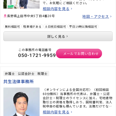
で、お気軽にご相談ください。
相談内容を見る
長野県上田市中央5丁目4番20号
地図・アクセス
無料相談可
駐車場がある
土日祝日相談可
平日19時以降相談可
詳しく見る
この事務所の電話番号
メールでお問い合わせ
050-1721-9959
弁護士
公認会計士
税理士
共生法律事務所
〈オンラインによる全国対応可〉〈初回相談
60分無料〉当事務所の代表は、弁護士・公認
会計士・税理士のライセンスに加え、宅地建物
取引士の資格を取得しおり、国税審判官、法人
税申告の経験も積んでいます。法務だけでな
く、税務のことまで考えた包括的なサポートを
相談内容を見る
ご提供いたします。不動産・相続でお困りの