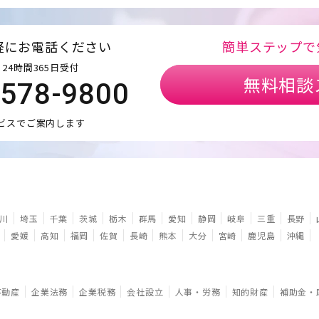
軽にお電話ください
簡単ステップで
24時間365日受付
無料相談
5578-9800
ビスでご案内します
川
埼玉
千葉
茨城
栃木
群馬
愛知
静岡
岐阜
三重
長野
愛媛
高知
福岡
佐賀
長崎
熊本
大分
宮崎
鹿児島
沖縄
不動産
企業法務
企業税務
会社設立
人事・労務
知的財産
補助金・