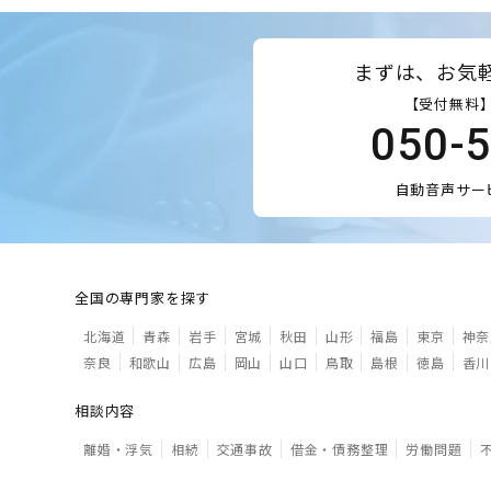
まずは、お気
【受付無料】
050-
自動音声サー
全国の専門家を探す
北海道
青森
岩手
宮城
秋田
山形
福島
東京
神奈
奈良
和歌山
広島
岡山
山口
鳥取
島根
徳島
香川
相談内容
離婚・浮気
相続
交通事故
借金・債務整理
労働問題