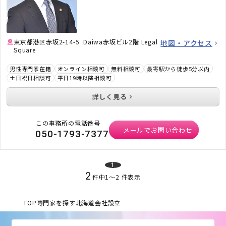
方、顧問弁護士×顧問税理士をお探しの方はお
気軽にご相談ください。
東京都港区赤坂2-14-5 Daiwa赤坂ビル2階 Legal
地図・アクセス
Square
男性専門家在籍
オンライン相談可
無料相談可
最寄駅から徒歩5分以内
土日祝日相談可
平日19時以降相談可
詳しく見る
この事務所の電話番号
メールでお問い合わせ
050-1793-7377
1
2
件中
1
〜
2
件表示
TOP
専門家を探す
北海道
会社設立