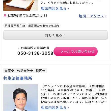
と、どうぞお気軽にお尋ねください。
相談内容を見る
北海道釧路市黒金町13-1-33
地図・アクセス
男性専門家在籍
最寄駅から徒歩5分以内
詳しく見る
この事務所の電話番号
メールでお問い合わせ
050-3138-3058
弁護士
公認会計士
税理士
共生法律事務所
〈オンラインによる全国対応可〉〈初回相談
60分無料〉当事務所の代表は、弁護士・公認
会計士・税理士のライセンスに加え、宅地建物
取引士の資格を取得しおり、国税審判官、法人
税申告の経験も積んでいます。法務だけでな
く、税務のことまで考えた包括的なサポートを
相談内容を見る
ご提供いたします。不動産・相続でお困りの