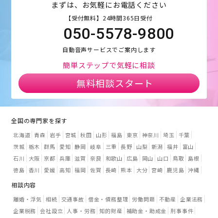
まずは、お気軽にお電話ください
【受付無料】24時間365日受付
050-5578-9800
自動音声サービスでご案内します
簡単ステップで気軽に相談
無料相談スタート
全国の専門家を探す
北海道
青森
岩手
宮城
秋田
山形
福島
東京
神奈川
埼玉
千葉
茨城
栃木
群馬
愛知
静岡
岐阜
三重
長野
山梨
新潟
福井
富山
石川
大阪
京都
兵庫
滋賀
奈良
和歌山
広島
岡山
山口
鳥取
島根
徳島
香川
愛媛
高知
福岡
佐賀
長崎
熊本
大分
宮崎
鹿児島
沖縄
相談内容
離婚・浮気
相続
交通事故
借金・債務整理
労働問題
不動産
企業法務
企業税務
会社設立
人事・労務
知的財産
補助金・助成金
刑事事件