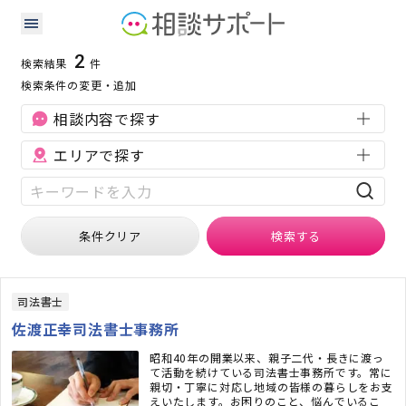
北海道の会社設立に強い専門家の検索結果
検索条件：
北海道
会社設立
2
検索結果
件
検索条件の変更・追加
相談内容で探す
エリアで探す
条件クリア
検索
する
司法書士
佐渡正幸司法書士事務所
昭和40年の開業以来、親子二代・長きに渡っ
て活動を続けている司法書士事務所です。常に
親切・丁寧に対応し地域の皆様の暮らしをお支
えいたします。お困りのこと、悩んでいるこ