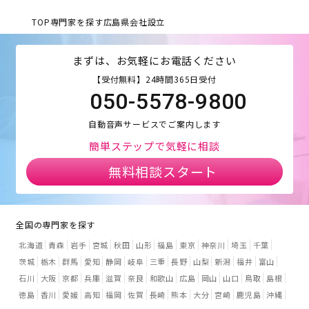
TOP
専門家を探す
広島県
会社設立
まずは、お気軽にお電話ください
【受付無料】24時間365日受付
050-5578-9800
自動音声サービスでご案内します
簡単ステップで気軽に相談
無料相談スタート
全国の専門家を探す
北海道
青森
岩手
宮城
秋田
山形
福島
東京
神奈川
埼玉
千葉
茨城
栃木
群馬
愛知
静岡
岐阜
三重
長野
山梨
新潟
福井
富山
石川
大阪
京都
兵庫
滋賀
奈良
和歌山
広島
岡山
山口
鳥取
島根
徳島
香川
愛媛
高知
福岡
佐賀
長崎
熊本
大分
宮崎
鹿児島
沖縄