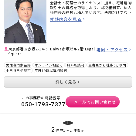
会計士・税理士のライセンスに加え、宅地建物
取引士の資格を取得しおり、国税審判官、法人
税申告の経験も積んでいます。法務だけでな
く、税務のことまで考えた包括的なサポートを
相談内容を見る
ご提供いたします。不動産・相続でお困りの
方、顧問弁護士×顧問税理士をお探しの方はお
気軽にご相談ください。
東京都港区赤坂2-14-5 Daiwa赤坂ビル2階 Legal
地図・アクセス
Square
男性専門家在籍
オンライン相談可
無料相談可
最寄駅から徒歩5分以内
土日祝日相談可
平日19時以降相談可
詳しく見る
この事務所の電話番号
メールでお問い合わせ
050-1793-7377
1
2
件中
1
〜
2
件表示