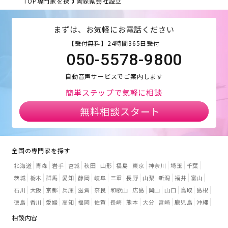
TOP
専門家を探す
青森県
会社設立
まずは、お気軽にお電話ください
【受付無料】24時間365日受付
050-5578-9800
自動音声サービスでご案内します
簡単ステップで気軽に相談
無料相談スタート
全国の専門家を探す
北海道
青森
岩手
宮城
秋田
山形
福島
東京
神奈川
埼玉
千葉
茨城
栃木
群馬
愛知
静岡
岐阜
三重
長野
山梨
新潟
福井
富山
石川
大阪
京都
兵庫
滋賀
奈良
和歌山
広島
岡山
山口
鳥取
島根
徳島
香川
愛媛
高知
福岡
佐賀
長崎
熊本
大分
宮崎
鹿児島
沖縄
相談内容