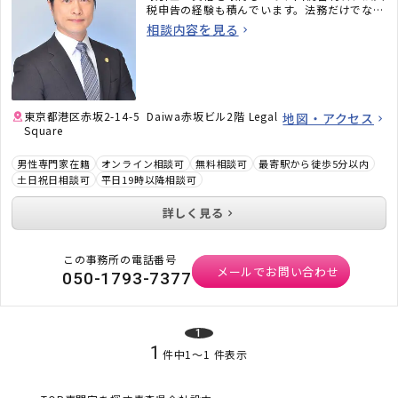
税申告の経験も積んでいます。法務だけでな
く、税務のことまで考えた包括的なサポートを
相談内容を見る
ご提供いたします。不動産・相続でお困りの
方、顧問弁護士×顧問税理士をお探しの方はお
気軽にご相談ください。
東京都港区赤坂2-14-5 Daiwa赤坂ビル2階 Legal
地図・アクセス
Square
男性専門家在籍
オンライン相談可
無料相談可
最寄駅から徒歩5分以内
土日祝日相談可
平日19時以降相談可
詳しく見る
この事務所の電話番号
メールでお問い合わせ
050-1793-7377
1
1
件中
1
〜
1
件表示