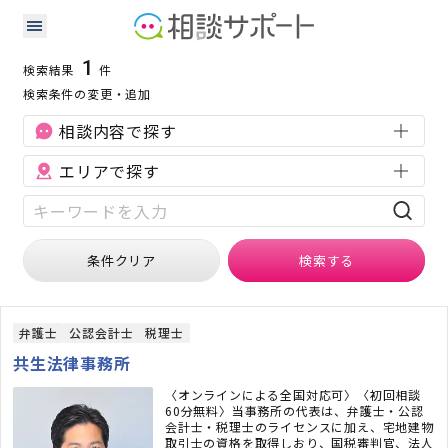
青森県の会社設立に強い専門家の検索結果
検索条件：
青森県
会社設立
1
検索結果
件
検索条件の変更・追加
相談内容で探す
エリアで探す
条件クリア
検索
する
弁護士
公認会計士
税理士
共生法律事務所
〈オンラインによる全国対応可〉〈初回相談
60分無料〉当事務所の代表は、弁護士・公認
会計士・税理士のライセンスに加え、宅地建物
取引士の資格を取得しおり、国税審判官、法人