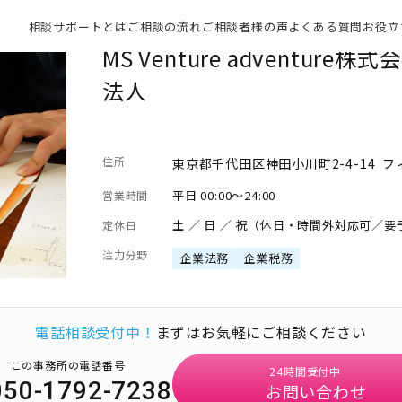
相談サポートとは
ご相談の流れ
ご相談者様の声
よくある質問
お役立
MS Venture adventure株式
法人
住所
東京都千代田区神田小川町2-4-14 
平日 00:00～24:00
営業時間
土 ／ 日 ／ 祝（休日・時間外対応可／要
定休日
注力分野
企業法務
企業税務
電話相談受付中！
まずはお気軽にご相談ください
この事務所の電話番号
24時間受付中
050-1792-7238
お問い合わせ