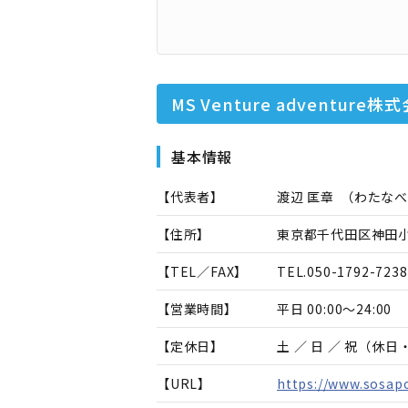
MS Venture adventure
基本情報
【代表者】
渡辺 匡章
（
わたなべ
【住所】
東京都千代田区神田小川
【TEL／FAX】
TEL.
050-1792-7238
【営業時間】
平日 00:00～24:00
【定休日】
土 ／ 日 ／ 祝（休
【URL】
https://www.sosap