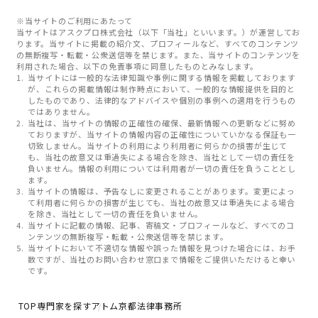
※当サイトのご利用にあたって
当サイトはアスクプロ株式会社（以下「当社」といいます。）が運営してお
ります。当サイトに掲載の紹介文、プロフィールなど、すべてのコンテンツ
の無断複写・転載・公衆送信等を禁じます。また、当サイトのコンテンツを
利用された場合、以下の免責事項に同意したものとみなします。
当サイトには一般的な法律知識や事例に関する情報を掲載しております
が、これらの掲載情報は制作時点において、一般的な情報提供を目的と
したものであり、法律的なアドバイスや個別の事例への適用を行うもの
ではありません。
当社は、当サイトの情報の正確性の確保、最新情報への更新などに努め
ておりますが、当サイトの情報内容の正確性についていかなる保証も一
切致しません。当サイトの利用により利用者に何らかの損害が生じて
も、当社の故意又は重過失による場合を除き、当社として一切の責任を
負いません。情報の利用については利用者が一切の責任を負うこととし
ます。
当サイトの情報は、予告なしに変更されることがあります。変更によっ
て利用者に何らかの損害が生じても、当社の故意又は重過失による場合
を除き、当社として一切の責任を負いません。
当サイトに記載の情報、記事、寄稿文・プロフィールなど、すべてのコ
ンテンツの無断複写・転載・公衆送信等を禁じます。
当サイトにおいて不適切な情報や誤った情報を見つけた場合には、お手
数ですが、当社のお問い合わせ窓口まで情報をご提供いただけると幸い
です。
TOP
専門家を探す
アトム京都法律事務所