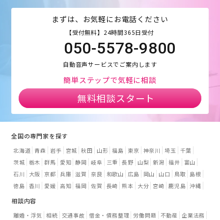
まずは、お気軽にお電話ください
【受付無料】24時間365日受付
050-5578-9800
自動音声サービスでご案内します
簡単ステップで気軽に相談
無料相談スタート
全国の専門家を探す
北海道
青森
岩手
宮城
秋田
山形
福島
東京
神奈川
埼玉
千葉
茨城
栃木
群馬
愛知
静岡
岐阜
三重
長野
山梨
新潟
福井
富山
石川
大阪
京都
兵庫
滋賀
奈良
和歌山
広島
岡山
山口
鳥取
島根
徳島
香川
愛媛
高知
福岡
佐賀
長崎
熊本
大分
宮崎
鹿児島
沖縄
相談内容
離婚・浮気
相続
交通事故
借金・債務整理
労働問題
不動産
企業法務