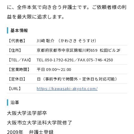
に、全件本気で向き合う弁護士です。ご依頼者様の利
益を最大限に追求します。
基本情報
【代表者】
川﨑 聡介
（
かわさき そうすけ
）
【住所】
京都府京都市中京区錦堀川町659 松田ビル2F
【TEL／FAX】
TEL.
050-1792-6291
／FAX.
075-746-4250
【営業時間】
平日 09:00～21:00
【定休日】
日（事前予約で時間外・定休日も対応可能）
【URL】
https://kawasaki-akyoto.com/
沿革
大阪大学法学部卒
大阪市立大学法科大学院修了
2009年 弁護士登録