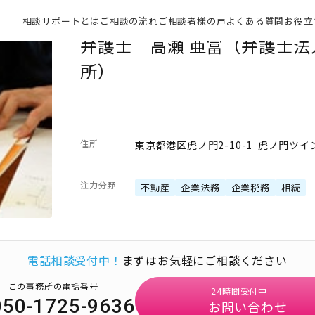
相談サポートとは
ご相談の流れ
ご相談者様の声
よくある質問
お役立
弁護士 高瀬 亜富（弁護士
所）
住所
東京都港区虎ノ門2-10-1 虎ノ門ツイ
注力分野
不動産
企業法務
企業税務
相続
電話相談受付中！
まずはお気軽にご相談ください
この事務所の電話番号
24時間受付中
050-1725-9636
お問い合わせ