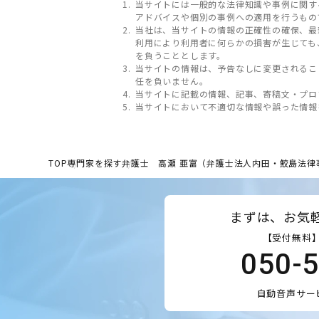
当サイトには一般的な法律知識や事例に関す
アドバイスや個別の事例への適用を行うもの
当社は、当サイトの情報の正確性の確保、最
利用により利用者に何らかの損害が生じても
を負うこととします。
当サイトの情報は、予告なしに変更されるこ
任を負いません。
当サイトに記載の情報、記事、寄稿文・プロ
当サイトにおいて不適切な情報や誤った情報
TOP
専門家を探す
弁護士 高瀬 亜富（弁護士法人内田・鮫島法律
まずは、お気
【受付無料】
050-
自動音声サー