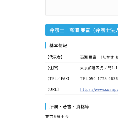
弁護士 高瀬 亜富（弁護士法
基本情報
【代表者】
高瀬 亜富
（
たかせ 
【住所】
東京都港区虎ノ門2-1
【TEL／FAX】
TEL.
050-1725-9636
【URL】
https://www.sosapo
所属・著書・資格等
東京弁護士会