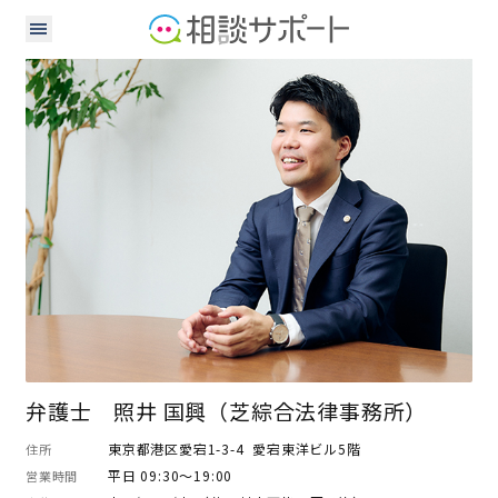
弁護士
弁護士 照井 国興（芝綜合法律事務所）
東京都港区愛宕1-3-4 愛宕東洋ビル5階
住所
平日 09:30～19:00
営業時間