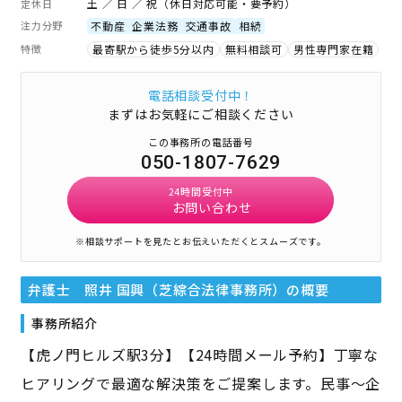
土 ／ 日 ／ 祝（休日対応可能・要予約）
定休日
注力分野
不動産
企業法務
交通事故
相続
特徴
最寄駅から徒歩5分以内
無料相談可
男性専門家在籍
電話相談受付中！
まずはお気軽にご相談ください
この事務所の電話番号
050-1807-7629
24時間受付中
お問い合わせ
※相談サポートを見たとお伝えいただくとスムーズです。
弁護士 照井 国興（芝綜合法律事務所）
の概要
事務所紹介
【虎ノ門ヒルズ駅3分】【24時間メール予約】丁寧な
ヒアリングで最適な解決策をご提案します。民事～企