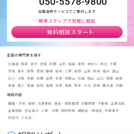
050-5578-9800
自動音声サービスでご案内します
簡単ステップで気軽に相談
無料相談スタート
全国の専門家を探す
北海道
青森
岩手
宮城
秋田
山形
福島
東京
神奈川
埼玉
千葉
茨城
栃木
群馬
愛知
静岡
岐阜
三重
長野
山梨
新潟
福井
富山
石川
大阪
京都
兵庫
滋賀
奈良
和歌山
広島
岡山
山口
鳥取
島根
徳島
香川
愛媛
高知
福岡
佐賀
長崎
熊本
大分
宮崎
鹿児島
沖縄
相談内容
離婚・浮気
相続
交通事故
借金・債務整理
労働問題
不動産
企業法務
企業税務
会社設立
人事・労務
知的財産
補助金・助成金
刑事事件
許認可
その他