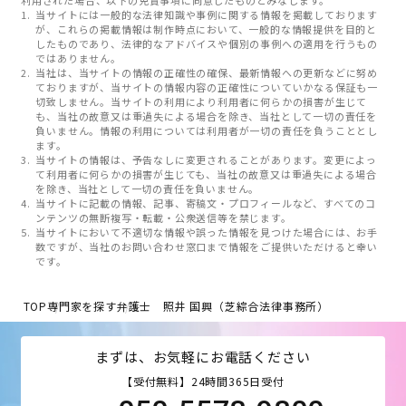
当サイトには一般的な法律知識や事例に関する情報を掲載しております
が、これらの掲載情報は制作時点において、一般的な情報提供を目的と
したものであり、法律的なアドバイスや個別の事例への適用を行うもの
ではありません。
当社は、当サイトの情報の正確性の確保、最新情報への更新などに努め
ておりますが、当サイトの情報内容の正確性についていかなる保証も一
切致しません。当サイトの利用により利用者に何らかの損害が生じて
も、当社の故意又は重過失による場合を除き、当社として一切の責任を
負いません。情報の利用については利用者が一切の責任を負うこととし
ます。
当サイトの情報は、予告なしに変更されることがあります。変更によっ
て利用者に何らかの損害が生じても、当社の故意又は重過失による場合
を除き、当社として一切の責任を負いません。
当サイトに記載の情報、記事、寄稿文・プロフィールなど、すべてのコ
ンテンツの無断複写・転載・公衆送信等を禁じます。
当サイトにおいて不適切な情報や誤った情報を見つけた場合には、お手
数ですが、当社のお問い合わせ窓口まで情報をご提供いただけると幸い
です。
TOP
専門家を探す
弁護士 照井 国興（芝綜合法律事務所）
まずは、お気軽にお電話ください
【受付無料】24時間365日受付