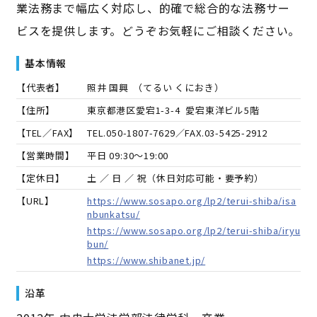
業法務まで幅広く対応し、的確で総合的な法務サー
ビスを提供します。どうぞお気軽にご相談ください。
基本情報
【代表者】
照井 国興
（
てるい くにおき
）
【住所】
東京都港区愛宕1-3-4 愛宕東洋ビル5階
【TEL／FAX】
TEL.
050-1807-7629
／FAX.
03-5425-2912
【営業時間】
平日 09:30～19:00
【定休日】
土 ／ 日 ／ 祝（休日対応可能・要予約）
【URL】
https://www.sosapo.org/lp2/terui-shiba/isa
nbunkatsu/
https://www.sosapo.org/lp2/terui-shiba/iryu
bun/
https://www.shibanet.jp/
沿革