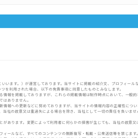
といいます。）が運営しております。当サイトに掲載の紹介文、プロフィール
ンツを利用された場合、以下の免責事項に同意したものとみなします。
る情報を掲載しておりますが、これらの掲載情報は制作時点において、一般的
ではありません。
新情報への更新などに努めておりますが、当サイトの情報内容の正確性につい
、当社の故意又は重過失による場合を除き、当社として一切の責任を負いませ
とがあります。変更によって利用者に何らかの損害が生じても、当社の故意又
フィールなど、すべてのコンテンツの無断複写・転載・公衆送信等を禁じます