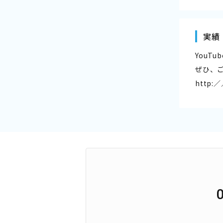
実績
YouT
ぜひ、
http:／