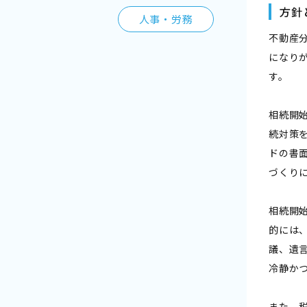
方針
人事・労務
不動産
になり
す。
相続開
続対策
ドの書
づくり
相続開
的には
議、遺
冷静か
また、