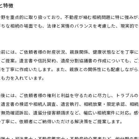
と特徴
分野を重点的に取り扱っており、不動産が絡む相続問題に特に強みが
がちな相続の場面でも、法律と実情のバランスを考慮した、現実的で
始前には、ご依頼者様の財産状況、親族関係、健康状態などを丁寧に
をご提案。遺言書や信託契約、遺産分割協議書の作成についても、ご
面を丁寧に作成いたします。また、親族との関係性にも配慮しながら
にも力を入れています。
始後には、ご依頼者様の権利と利益を守るために尽力し、トラブルの
、遺言書の検認や相続人調査、遺言執行、相続放棄・限定承認、相続
言無効確認訴訟、遺留分侵害額請求など、幅広い相続案件に対応。感
つ丁寧に、依頼者にご納得いただける解決策をご提案します。
税理士・司法書士・不動産鑑定士・不動産仲介業者など、他分野の専