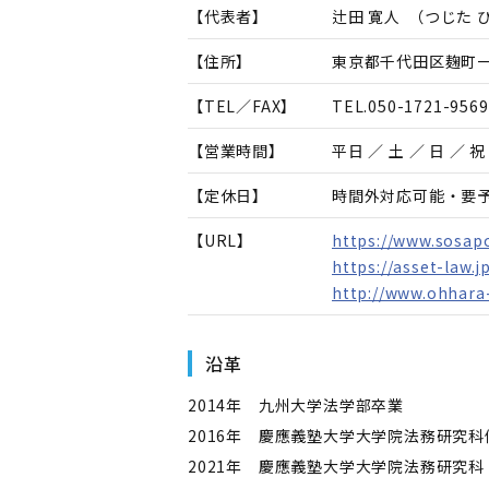
【代表者】
辻田 寛人
（
つじた 
【住所】
東京都千代田区麹町一
【TEL／FAX】
TEL.
050-1721-9569
【営業時間】
平日 ／ 土 ／ 日 ／ 祝 
【定休日】
時間外対応可能・要
【URL】
https://www.sosapo
https://asset-law.j
http://www.ohhara-
沿革
2014年 九州大学法学部卒業
2016年 慶應義塾大学大学院法務研究科
2021年 慶應義塾大学大学院法務研究