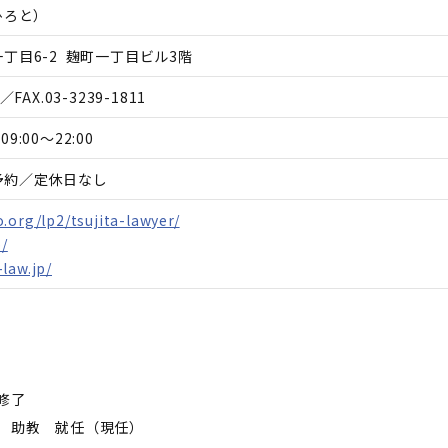
ひろと
）
丁目6-2 麹町一丁目ビル3階
／FAX.
03-3239-1811
09:00～22:00
予約／定休日なし
.org/lp2/tsujita-lawyer/
p/
law.jp/
修了
科 助教 就任（現任）