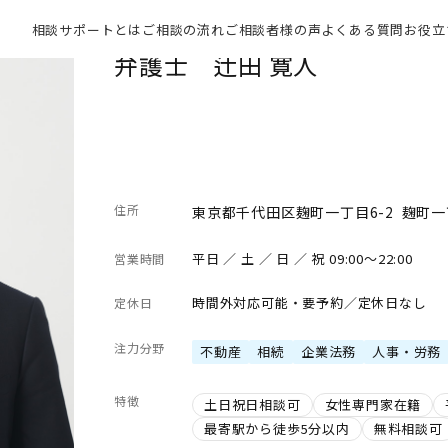
相談サポートとは
ご相談の流れ
ご相談者様の声
よくある質問
お役立
弁護士 辻田 寛人
住所
東京都千代田区麹町一丁目6-2 麹町一
平日 ／ 土 ／ 日 ／ 祝 09:00～22:00
営業時間
時間外対応可能・要予約／定休日なし
定休日
注力分野
不動産
相続
企業法務
人事・労務
特徴
土日祝日相談可
女性専門家在籍
最寄駅から徒歩5分以内
無料相談可