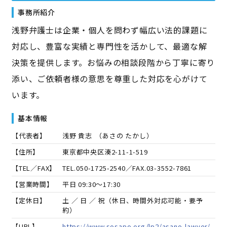
事務所紹介
浅野弁護士は企業・個人を問わず幅広い法的課題に
対応し、豊富な実績と専門性を活かして、最適な解
決策を提供します。お悩みの相談段階から丁寧に寄り
添い、ご依頼者様の意思を尊重した対応を心がけて
います。
基本情報
【代表者】
浅野 貴志
（
あさの たかし
）
【住所】
東京都中央区湊2-11-1-519
【TEL／FAX】
TEL.
050-1725-2540
／FAX.
03-3552-7861
【営業時間】
平日 09:30～17:30
【定休日】
土 ／ 日 ／ 祝（休日、時間外対応可能・要予
約）
【URL】
https://www.sosapo.org/lp2/asano-lawyer/