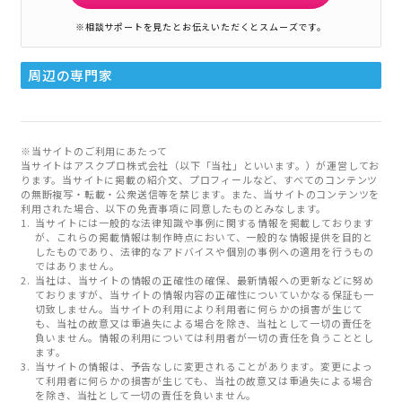
※相談サポートを見たとお伝えいただくとスムーズです。
周辺の専門家
※当サイトのご利用にあたって
当サイトはアスクプロ株式会社（以下「当社」といいます。）が運営してお
ります。当サイトに掲載の紹介文、プロフィールなど、すべてのコンテンツ
の無断複写・転載・公衆送信等を禁じます。また、当サイトのコンテンツを
利用された場合、以下の免責事項に同意したものとみなします。
当サイトには一般的な法律知識や事例に関する情報を掲載しております
が、これらの掲載情報は制作時点において、一般的な情報提供を目的と
したものであり、法律的なアドバイスや個別の事例への適用を行うもの
ではありません。
当社は、当サイトの情報の正確性の確保、最新情報への更新などに努め
ておりますが、当サイトの情報内容の正確性についていかなる保証も一
切致しません。当サイトの利用により利用者に何らかの損害が生じて
も、当社の故意又は重過失による場合を除き、当社として一切の責任を
負いません。情報の利用については利用者が一切の責任を負うこととし
ます。
当サイトの情報は、予告なしに変更されることがあります。変更によっ
て利用者に何らかの損害が生じても、当社の故意又は重過失による場合
を除き、当社として一切の責任を負いません。