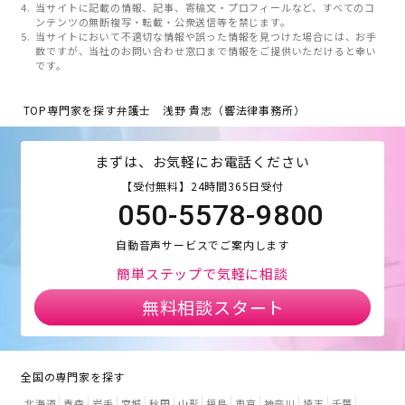
当サイトに記載の情報、記事、寄稿文・プロフィールなど、すべてのコ
ンテンツの無断複写・転載・公衆送信等を禁じます。
当サイトにおいて不適切な情報や誤った情報を見つけた場合には、お手
数ですが、当社のお問い合わせ窓口まで情報をご提供いただけると幸い
です。
TOP
専門家を探す
弁護士 浅野 貴志（響法律事務所）
まずは、お気軽にお電話ください
【受付無料】24時間365日受付
050-5578-9800
自動音声サービスでご案内します
簡単ステップで気軽に相談
無料相談スタート
全国の専門家を探す
北海道
青森
岩手
宮城
秋田
山形
福島
東京
神奈川
埼玉
千葉