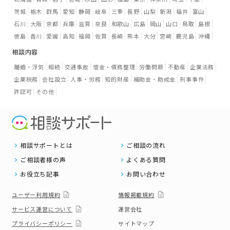
茨城
栃木
群馬
愛知
静岡
岐阜
三重
長野
山梨
新潟
福井
富山
石川
大阪
京都
兵庫
滋賀
奈良
和歌山
広島
岡山
山口
鳥取
島根
徳島
香川
愛媛
高知
福岡
佐賀
長崎
熊本
大分
宮崎
鹿児島
沖縄
相談内容
離婚・浮気
相続
交通事故
借金・債務整理
労働問題
不動産
企業法務
企業税務
会社設立
人事・労務
知的財産
補助金・助成金
刑事事件
許認可
その他
相談サポートとは
ご相談の流れ
ご相談者様の声
よくある質問
お役立ち記事
お問い合わせ
ユーザー利用規約
情報掲載規約
サービス運営について
運営会社
プライバシーポリシー
サイトマップ