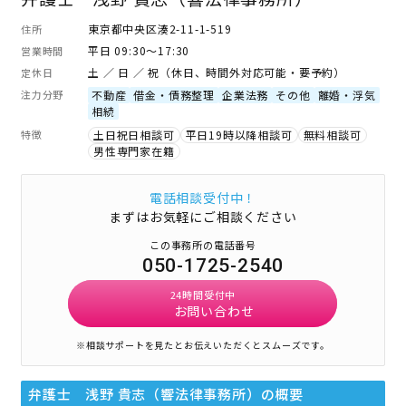
東京都中央区湊2-11-1-519
住所
平日 09:30～17:30
営業時間
土 ／ 日 ／ 祝（休日、時間外対応可能・要予約）
定休日
注力分野
不動産
借金・債務整理
企業法務
その他
離婚・浮気
相続
特徴
土日祝日相談可
平日19時以降相談可
無料相談可
男性専門家在籍
電話相談受付中！
まずはお気軽にご相談ください
この事務所の電話番号
050-1725-2540
24時間受付中
お問い合わせ
※相談サポートを見たとお伝えいただくとスムーズです。
弁護士 浅野 貴志（響法律事務所）
の概要