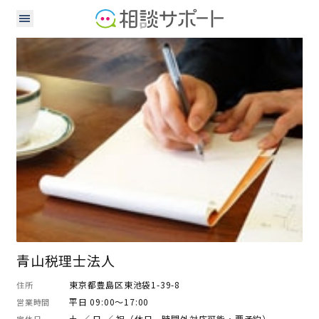
司法書士
社会保険労務士
税理士
行政書士
青山税理士法人
東京都豊島区東池袋1-39-8
住所
平日 09:00～17:00
営業時間
土 ／ 日 ／ 祝（休日、時間外対応可能・要予約）
定休日