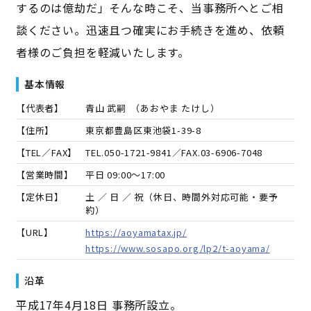
するのは億劫だ」そんな時こそ、当事務所へとご相
談ください。迅速且つ確実にお手続きを進め、依頼
者様のご負担を軽減いたします。
基本情報
【代表者】
青山 武嗣
（
あおやま たけし
）
【住所】
東京都豊島区東池袋1-39-8
【TEL／FAX】
TEL.
050-1721-9841
／FAX.
03-6906-7048
【営業時間】
平日 09:00～17:00
【定休日】
土 ／ 日 ／ 祝（休日、時間外対応可能・要予
約）
【URL】
https://aoyamatax.jp/
https://www.sosapo.org/lp2/t-aoyama/
沿革
平成17年4月18日 事務所設立。