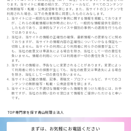
ります。当サイトに掲載の紹介文、プロフィールなど、すべてのコンテンツ
の無断複写・転載・公衆送信等を禁じます。また、当サイトのコンテンツを
利用された場合、以下の免責事項に同意したものとみなします。
当サイトには一般的な法律知識や事例に関する情報を掲載しております
が、これらの掲載情報は制作時点において、一般的な情報提供を目的と
したものであり、法律的なアドバイスや個別の事例への適用を行うもの
ではありません。
当社は、当サイトの情報の正確性の確保、最新情報への更新などに努め
ておりますが、当サイトの情報内容の正確性についていかなる保証も一
切致しません。当サイトの利用により利用者に何らかの損害が生じて
も、当社の故意又は重過失による場合を除き、当社として一切の責任を
負いません。情報の利用については利用者が一切の責任を負うこととし
ます。
当サイトの情報は、予告なしに変更されることがあります。変更によっ
て利用者に何らかの損害が生じても、当社の故意又は重過失による場合
を除き、当社として一切の責任を負いません。
当サイトに記載の情報、記事、寄稿文・プロフィールなど、すべてのコ
ンテンツの無断複写・転載・公衆送信等を禁じます。
当サイトにおいて不適切な情報や誤った情報を見つけた場合には、お手
数ですが、当社のお問い合わせ窓口まで情報をご提供いただけると幸い
です。
TOP
専門家を探す
青山税理士法人
まずは、お気軽にお電話ください