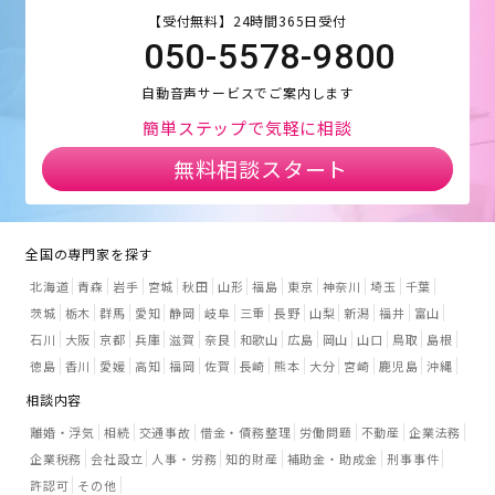
【受付無料】24時間365日受付
050-5578-9800
自動音声サービスでご案内します
簡単ステップで気軽に相談
無料相談スタート
全国の専門家を探す
北海道
青森
岩手
宮城
秋田
山形
福島
東京
神奈川
埼玉
千葉
茨城
栃木
群馬
愛知
静岡
岐阜
三重
長野
山梨
新潟
福井
富山
石川
大阪
京都
兵庫
滋賀
奈良
和歌山
広島
岡山
山口
鳥取
島根
徳島
香川
愛媛
高知
福岡
佐賀
長崎
熊本
大分
宮崎
鹿児島
沖縄
相談内容
離婚・浮気
相続
交通事故
借金・債務整理
労働問題
不動産
企業法務
企業税務
会社設立
人事・労務
知的財産
補助金・助成金
刑事事件
許認可
その他