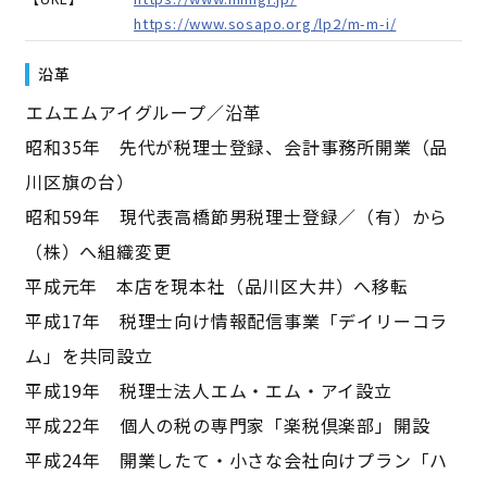
https://www.sosapo.org/lp2/m-m-i/
沿革
――エムエムアイグループ／沿革――
昭和35年 先代が税理士登録、会計事務所開業（品
川区旗の台）
昭和59年 現代表高橋節男税理士登録／（有）から
（株）へ組織変更
平成元年 本店を現本社（品川区大井）へ移転
平成17年 税理士向け情報配信事業「デイリーコラ
ム」を共同設立
平成19年 税理士法人エム・エム・アイ設立
平成22年 個人の税の専門家「楽税倶楽部」開設
平成24年 開業したて・小さな会社向けプラン「ハ