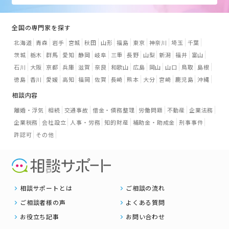
全国の専門家を探す
北海道
青森
岩手
宮城
秋田
山形
福島
東京
神奈川
埼玉
千葉
茨城
栃木
群馬
愛知
静岡
岐阜
三重
長野
山梨
新潟
福井
富山
石川
大阪
京都
兵庫
滋賀
奈良
和歌山
広島
岡山
山口
鳥取
島根
徳島
香川
愛媛
高知
福岡
佐賀
長崎
熊本
大分
宮崎
鹿児島
沖縄
相談内容
離婚・浮気
相続
交通事故
借金・債務整理
労働問題
不動産
企業法務
企業税務
会社設立
人事・労務
知的財産
補助金・助成金
刑事事件
許認可
その他
相談サポートとは
ご相談の流れ
ご相談者様の声
よくある質問
お役立ち記事
お問い合わせ