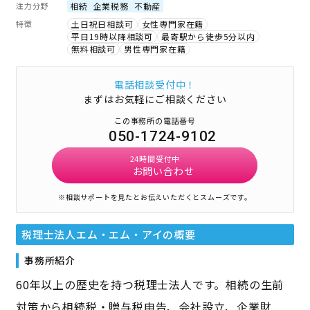
注力分野
相続
企業税務
不動産
特徴
土日祝日相談可
女性専門家在籍
平日19時以降相談可
最寄駅から徒歩5分以内
無料相談可
男性専門家在籍
電話相談受付中！
まずはお気軽にご相談ください
この事務所の電話番号
050-1724-9102
24時間受付中
お問い合わせ
※相談サポートを見たとお伝えいただくとスムーズです。
税理士法人エム・エム・アイ
の概要
事務所紹介
60年以上の歴史を持つ税理士法人です。相続の生前
対策から相続税・贈与税申告、会社設立、企業財