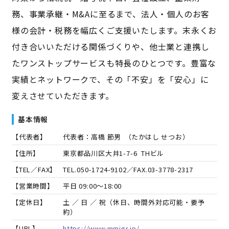
務、事業承継・M&Aに至るまで、法人・個人のお客
様の会計・税務を幅広くご支援いたします。末永くお
付き合いいただける関係づくりや、他士業と連携し
たワンストップサービスも特長のひとつです。豊富な
実績とネットワークで、その「不安」を「安心」に
変えさせていただきます。
基本情報
【代表者】
代表者：高橋 節男
（
たかはし せつお
）
【住所】
東京都品川区大井1-7-6 THビル
【TEL／FAX】
TEL.
050-1724-9102
／FAX.
03-3778-2317
【営業時間】
平日 09:00～18:00
【定休日】
土 ／ 日 ／ 祝（休日、時間外対応可能・要予
約）
【URL】
https://www.mmigr.jp/