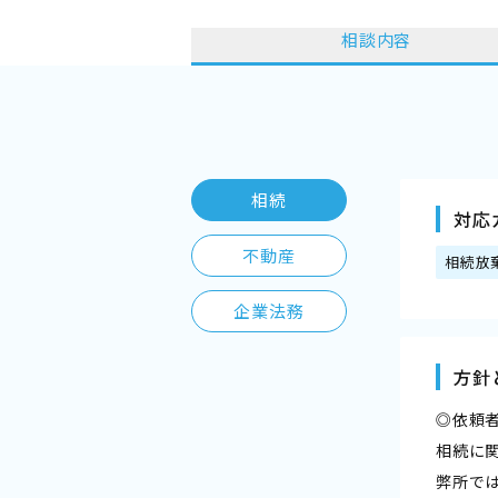
相談内容
相続
対応
不動産
相続放
企業法務
方針
◎依頼
相続に
弊所で