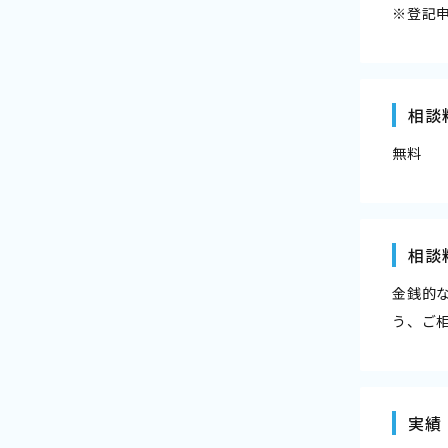
※登記
相談
無料
相談
金銭的
う、ご
実績