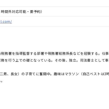
日、時間外対応可能・要予約）
al.com/
内税務署を指導監督する部署や税務署総務係長などを経験する。仕
業務を行う上での礎となっている。その後、独立。司法書士として事
二男、長女）の子育てに奮闘中。趣味はマラソン（自己ベストは3時
る。