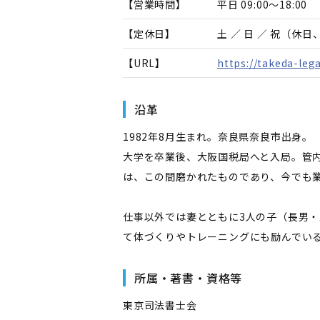
【営業時間】
平日 09:00～18:00
【定休日】
土 ／ 日 ／ 祝（休
【URL】
https://takeda-leg
沿革
1982年8月生まれ。奈良県奈良市出身。
大学を卒業後、大阪国税局へと入局。管
は、この間磨かれたものであり、今でも
仕事以外では妻とともに3人の子（長男・
て体づくりやトレーニングにも励んでい
所属・著書・資格等
東京司法書士会