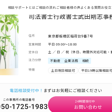
相談サポートとは
ご相談の流れ
ご相談者様の声
よくある質問
お役立
司法書士行政書士武田剛志事
住所
東京都板橋区稲荷台9番7号
平日 09:00～18:00
営業時間
土 ／ 日 ／ 祝（休日、時間外対応可能
定休日
注力分野
不動産
企業法務
相続
特徴
土日祝日相談可
平日19時以降相談
電話相談受付中！
まずはお気軽にご相談ください
この事務所の電話番号
24時間受付中
050-1725-1983
お問い合わせ