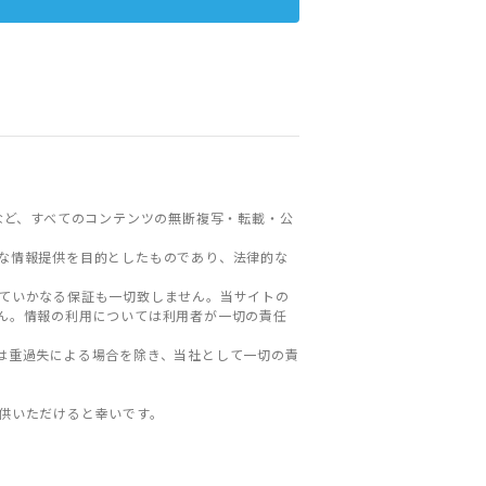
など、すべてのコンテンツの無断複写・転載・公
な情報提供を目的としたものであり、法律的な
ていかなる保証も一切致しません。当サイトの
ん。情報の利用については利用者が一切の責任
は重過失による場合を除き、当社として一切の責
。
供いただけると幸いです。