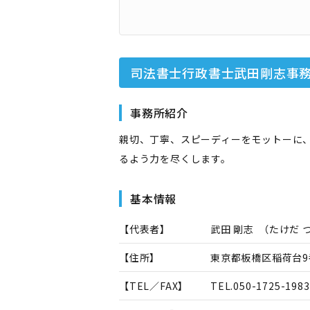
司法書士行政書士武田剛志事
事務所紹介
親切、丁寧、スピーディーをモットーに
るよう力を尽くします。
基本情報
【代表者】
武田 剛志
（
たけだ 
【住所】
東京都板橋区稲荷台9
【TEL／FAX】
TEL.
050-1725-1983