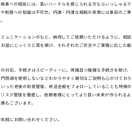
資格者への相談には、高いハードルを感じられる方もらいっしゃるで
法や制度への知識は不可欠。円満・円滑な相続の実現には事前のご準
す。
コミュニケーションのもと、納得してご依頼いただけるように、相談
のお話にじっくりと耳を傾け、それぞれのご状況やご事情に応じた最
後の対応、手続きはスピーディーに。煩雑且つ複雑な手続きを助け、
専門用語を使用しないなどわかりやすく親切なご説明も心がけており
といった老後の財産管理、終活全般をフォローしていることも特徴の
、リスク管理を徹底し、依頼者様にとってより良い未来が作られるよ
連携もございます。
お気軽にお問い合わせください。