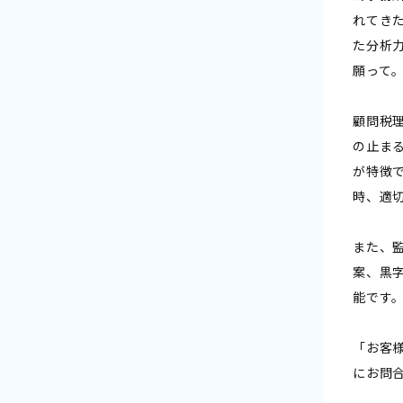
れてき
た分析
願って
顧問税
の止ま
が特徴
時、適
また、
案、黒
能です
「お客
にお問