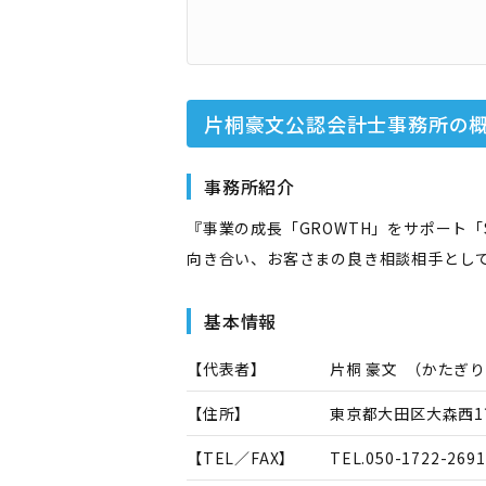
片桐豪文公認会計士事務所
の
事務所紹介
『事業の成長「GROWTH」をサポート
向き合い、お客さまの良き相談相手とし
基本情報
【代表者】
片桐 豪文
（
かたぎり
【住所】
東京都大田区大森西1
【TEL／FAX】
TEL.
050-1722-2691