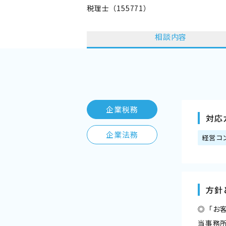
税理士（155771）
相談内容
企業税務
対応
企業法務
経営コ
方針
◎「お
当事務