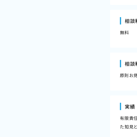
相談
無料
相談
原則お
実績
有限責
た知見