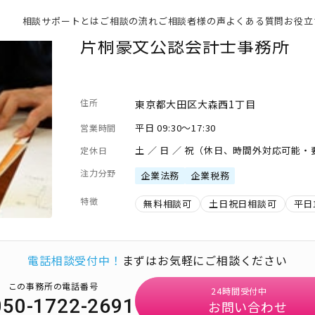
相談サポートとは
ご相談の流れ
ご相談者様の声
よくある質問
お役立
片桐豪文公認会計士事務所
住所
東京都大田区大森西1丁目
平日 09:30～17:30
営業時間
土 ／ 日 ／ 祝（休日、時間外対応可能
定休日
注力分野
企業法務
企業税務
特徴
無料相談可
土日祝日相談可
平日
電話相談受付中！
まずはお気軽にご相談ください
この事務所の電話番号
24時間受付中
050-1722-2691
お問い合わせ