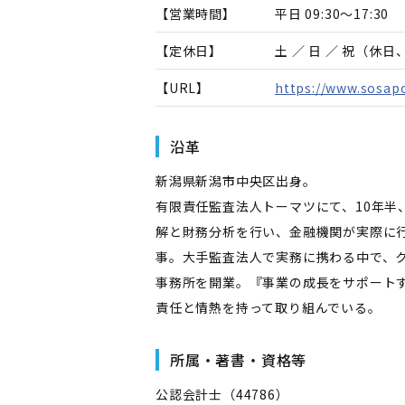
【営業時間】
平日 09:30～17:30
【定休日】
土 ／ 日 ／ 祝（休
【URL】
https://www.sosapo
沿革
新潟県新潟市中央区出身。
有限責任監査法人トーマツにて、10年
解と財務分析を行い、金融機関が実際に
事。大手監査法人で実務に携わる中で、
事務所を開業。『事業の成長をサポート
責任と情熱を持って取り組んでいる。
所属・著書・資格等
公認会計士（44786）