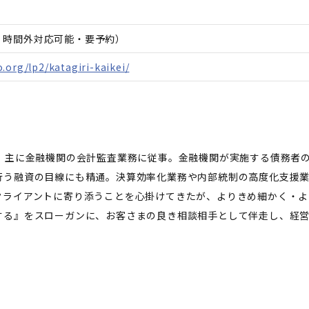
日、時間外対応可能・要予約）
.org/lp2/katagiri-kaikei/
半、主に金融機関の会計監査業務に従事。金融機関が実施する債務者
行う融資の目線にも精通。決算効率化業務や内部統制の高度化支援
クライアントに寄り添うことを心掛けてきたが、よりきめ細かく・よ
する』をスローガンに、お客さまの良き相談相手として伴走し、経