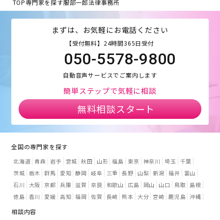
TOP
専門家を探す
服部一郎法律事務所
まずは、お気軽にお電話ください
【受付無料】24時間365日受付
050-5578-9800
自動音声サービスでご案内します
簡単ステップで気軽に相談
無料相談スタート
全国の専門家を探す
北海道
青森
岩手
宮城
秋田
山形
福島
東京
神奈川
埼玉
千葉
茨城
栃木
群馬
愛知
静岡
岐阜
三重
長野
山梨
新潟
福井
富山
石川
大阪
京都
兵庫
滋賀
奈良
和歌山
広島
岡山
山口
鳥取
島根
徳島
香川
愛媛
高知
福岡
佐賀
長崎
熊本
大分
宮崎
鹿児島
沖縄
相談内容