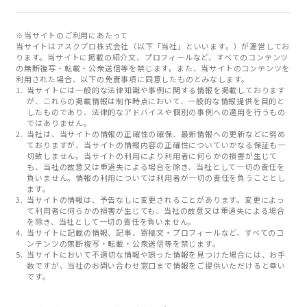
※当サイトのご利用にあたって
当サイトはアスクプロ株式会社（以下「当社」といいます。）が運営してお
ります。当サイトに掲載の紹介文、プロフィールなど、すべてのコンテンツ
の無断複写・転載・公衆送信等を禁じます。また、当サイトのコンテンツを
利用された場合、以下の免責事項に同意したものとみなします。
当サイトには一般的な法律知識や事例に関する情報を掲載しております
が、これらの掲載情報は制作時点において、一般的な情報提供を目的と
したものであり、法律的なアドバイスや個別の事例への適用を行うもの
ではありません。
当社は、当サイトの情報の正確性の確保、最新情報への更新などに努め
ておりますが、当サイトの情報内容の正確性についていかなる保証も一
切致しません。当サイトの利用により利用者に何らかの損害が生じて
も、当社の故意又は重過失による場合を除き、当社として一切の責任を
負いません。情報の利用については利用者が一切の責任を負うこととし
ます。
当サイトの情報は、予告なしに変更されることがあります。変更によっ
て利用者に何らかの損害が生じても、当社の故意又は重過失による場合
を除き、当社として一切の責任を負いません。
当サイトに記載の情報、記事、寄稿文・プロフィールなど、すべてのコ
ンテンツの無断複写・転載・公衆送信等を禁じます。
当サイトにおいて不適切な情報や誤った情報を見つけた場合には、お手
数ですが、当社のお問い合わせ窓口まで情報をご提供いただけると幸い
です。