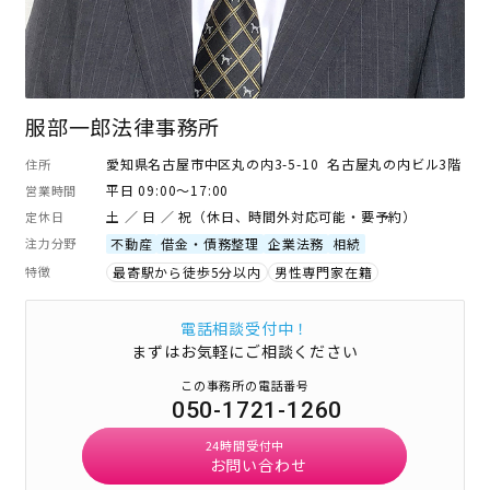
服部一郎法律事務所
愛知県名古屋市中区丸の内3-5-10 名古屋丸の内ビル3階
住所
平日 09:00～17:00
営業時間
土 ／ 日 ／ 祝（休日、時間外対応可能・要予約）
定休日
注力分野
不動産
借金・債務整理
企業法務
相続
特徴
最寄駅から徒歩5分以内
男性専門家在籍
電話相談受付中！
まずはお気軽にご相談ください
この事務所の電話番号
050-1721-1260
24時間受付中
お問い合わせ