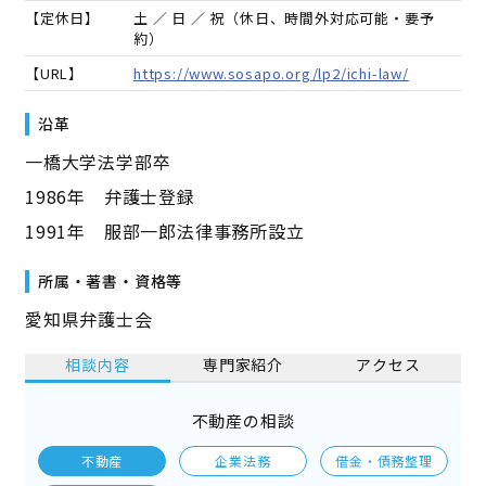
【定休日】
土 ／ 日 ／ 祝（休日、時間外対応可能・要予
約）
【URL】
https://www.sosapo.org/lp2/ichi-law/
沿革
一橋大学法学部卒
1986年 弁護士登録
1991年 服部一郎法律事務所設立
所属・著書・資格等
愛知県弁護士会
相談内容
専門家紹介
アクセス
不動産の相談
不動産
企業法務
借金・債務整理