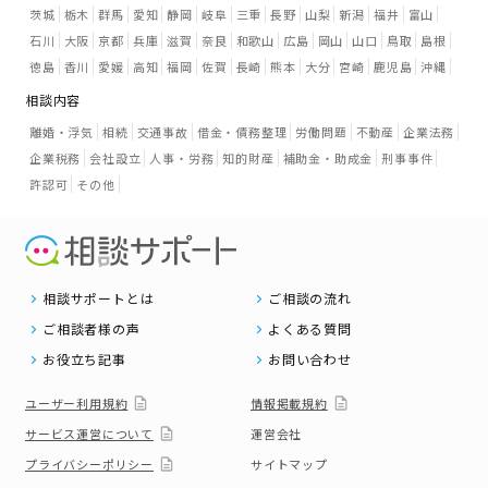
茨城
栃木
群馬
愛知
静岡
岐阜
三重
長野
山梨
新潟
福井
富山
石川
大阪
京都
兵庫
滋賀
奈良
和歌山
広島
岡山
山口
鳥取
島根
徳島
香川
愛媛
高知
福岡
佐賀
長崎
熊本
大分
宮崎
鹿児島
沖縄
相談内容
離婚・浮気
相続
交通事故
借金・債務整理
労働問題
不動産
企業法務
企業税務
会社設立
人事・労務
知的財産
補助金・助成金
刑事事件
許認可
その他
相談サポートとは
ご相談の流れ
ご相談者様の声
よくある質問
お役立ち記事
お問い合わせ
ユーザー利用規約
情報掲載規約
サービス運営について
運営会社
プライバシーポリシー
サイトマップ