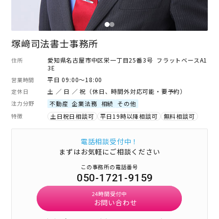
塚﨑司法書士事務所
愛知県名古屋市中区栄一丁目25番3号 フラットベースA1
住所
3E
平日 09:00～18:00
営業時間
土 ／ 日 ／ 祝（休日、時間外対応可能・要予約）
定休日
注力分野
不動産
企業法務
相続
その他
特徴
土日祝日相談可
平日19時以降相談可
無料相談可
電話相談受付中！
まずはお気軽にご相談ください
この事務所の電話番号
050-1721-9159
24時間受付中
お問い合わせ