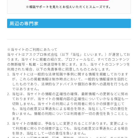
※相談サポートを見たとお伝えいただくとスムーズです。
周辺の専門家
※当サイトのご利用にあたって
当サイトはアスクプロ株式会社（以下「当社」といいます。）が運営してお
ります。当サイトに掲載の紹介文、プロフィールなど、すべてのコンテンツ
の無断複写・転載・公衆送信等を禁じます。また、当サイトのコンテンツを
利用された場合、以下の免責事項に同意したものとみなします。
当サイトには一般的な法律知識や事例に関する情報を掲載しております
が、これらの掲載情報は制作時点において、一般的な情報提供を目的と
したものであり、法律的なアドバイスや個別の事例への適用を行うもの
ではありません。
当社は、当サイトの情報の正確性の確保、最新情報への更新などに努め
ておりますが、当サイトの情報内容の正確性についていかなる保証も一
切致しません。当サイトの利用により利用者に何らかの損害が生じて
も、当社の故意又は重過失による場合を除き、当社として一切の責任を
負いません。情報の利用については利用者が一切の責任を負うこととし
ます。
当サイトの情報は、予告なしに変更されることがあります。変更によっ
て利用者に何らかの損害が生じても、当社の故意又は重過失による場合
を除き、当社として一切の責任を負いません。
当サイトに記載の情報、記事、寄稿文・プロフィールなど、すべてのコ