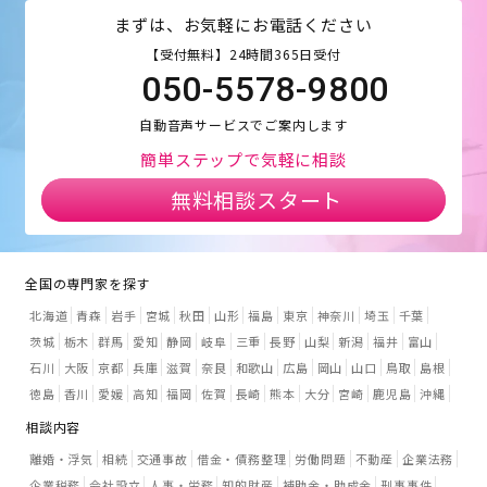
まずは、お気軽にお電話ください
【受付無料】24時間365日受付
050-5578-9800
自動音声サービスでご案内します
簡単ステップで気軽に相談
無料相談スタート
全国の専門家を探す
北海道
青森
岩手
宮城
秋田
山形
福島
東京
神奈川
埼玉
千葉
茨城
栃木
群馬
愛知
静岡
岐阜
三重
長野
山梨
新潟
福井
富山
石川
大阪
京都
兵庫
滋賀
奈良
和歌山
広島
岡山
山口
鳥取
島根
徳島
香川
愛媛
高知
福岡
佐賀
長崎
熊本
大分
宮崎
鹿児島
沖縄
相談内容
離婚・浮気
相続
交通事故
借金・債務整理
労働問題
不動産
企業法務
企業税務
会社設立
人事・労務
知的財産
補助金・助成金
刑事事件