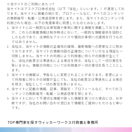
※当サイトのご利用にあたって
当サイトはアスクプロ株式会社（以下「当社」といいます。）が運営してお
ります。当サイトに掲載の紹介文、プロフィールなど、すべてのコンテンツ
の無断複写・転載・公衆送信等を禁じます。また、当サイトのコンテンツを
利用された場合、以下の免責事項に同意したものとみなします。
当サイトには一般的な法律知識や事例に関する情報を掲載しております
が、これらの掲載情報は制作時点において、一般的な情報提供を目的と
したものであり、法律的なアドバイスや個別の事例への適用を行うもの
ではありません。
当社は、当サイトの情報の正確性の確保、最新情報への更新などに努め
ておりますが、当サイトの情報内容の正確性についていかなる保証も一
切致しません。当サイトの利用により利用者に何らかの損害が生じて
も、当社の故意又は重過失による場合を除き、当社として一切の責任を
負いません。情報の利用については利用者が一切の責任を負うこととし
ます。
当サイトの情報は、予告なしに変更されることがあります。変更によっ
て利用者に何らかの損害が生じても、当社の故意又は重過失による場合
を除き、当社として一切の責任を負いません。
当サイトに記載の情報、記事、寄稿文・プロフィールなど、すべてのコ
ンテンツの無断複写・転載・公衆送信等を禁じます。
当サイトにおいて不適切な情報や誤った情報を見つけた場合には、お手
数ですが、当社のお問い合わせ窓口まで情報をご提供いただけると幸い
です。
TOP
専門家を探す
ウィッカーワークス行政書士事務所