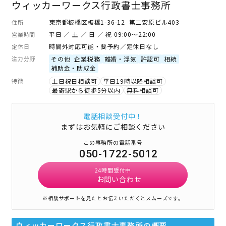
ウィッカーワークス行政書士事務所
東京都板橋区板橋1-36-12 第二安原ビル403
住所
平日 ／ 土 ／ 日 ／ 祝 09:00～22:00
営業時間
時間外対応可能・要予約／定休日なし
定休日
注力分野
その他
企業税務
離婚・浮気
許認可
相続
補助金・助成金
特徴
土日祝日相談可
平日19時以降相談可
最寄駅から徒歩5分以内
無料相談可
電話相談受付中！
まずはお気軽にご相談ください
この事務所の電話番号
050-1722-5012
24時間受付中
お問い合わせ
※相談サポートを見たとお伝えいただくとスムーズです。
ウィッカーワークス行政書士事務所
の概要