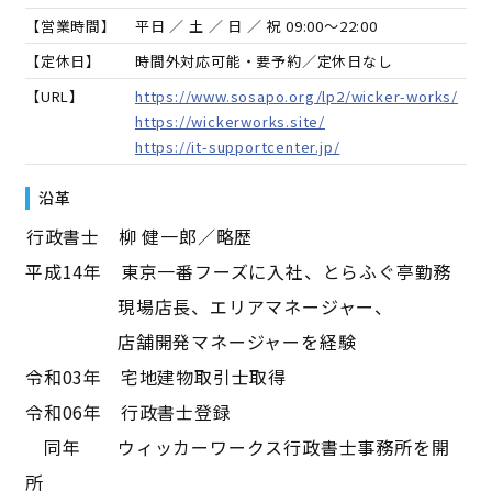
【営業時間】
平日 ／ 土 ／ 日 ／ 祝 09:00～22:00
【定休日】
時間外対応可能・要予約／定休日なし
【URL】
https://www.sosapo.org/lp2/wicker-works/
https://wickerworks.site/
https://it-supportcenter.jp/
沿革
――行政書士 柳 健一郎／略歴――
平成14年 東京一番フーズに入社、とらふぐ亭勤務
現場店長、エリアマネージャー、
店舗開発マネージャーを経験
令和03年 宅地建物取引士取得
令和06年 行政書士登録
同年 ウィッカーワークス行政書士事務所を開
所