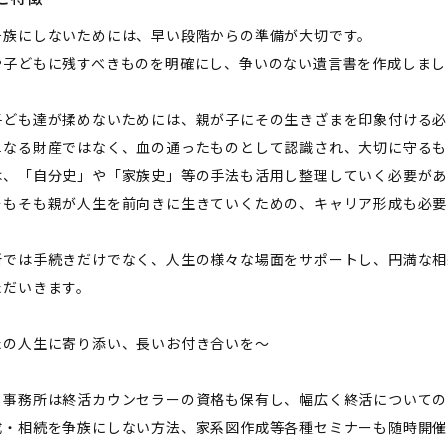
争族にしないためには、早い段階からの準備が大切です。
や子どもに残すべきものを明確にし、争いのない遺言書を作成しまし
子ども達が揉めないためには、親が子にその生きざまを印象付ける必
単なる財産ではなく、血の通ったものとして認識され、大切に守るも
は、「自分史」や「家族史」等の手法も活用し整理していく必要があ
そもそも親が人生を前向きに生きていくための、キャリア形成も必要
所では手続きだけでなく、人生の様々な場面をサポートし、円満な相
ただいきます。
たの人生に寄り添い、長いお付き合いを～
当事務所は終活カウンセラーの資格も保有し、幅広く終活についての
成・相続を争族にしない方法、家系図作成等各種セミナーも随時開催