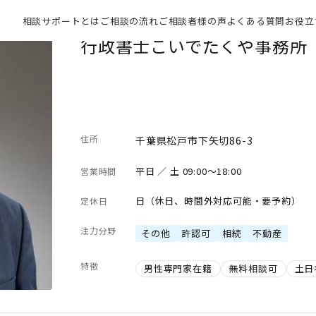
相談サポートとは
ご相談の流れ
ご相談者様の声
よくある質問
お役立
行政書士こいでたくや事務所
住所
千葉県松戸市下矢切86-3
平日 ／ 土 09:00～18:00
営業時間
日（休日、時間外対応可能・要予約）
定休日
注力分野
その他
許認可
相続
不動産
特徴
男性専門家在籍
無料相談可
土日