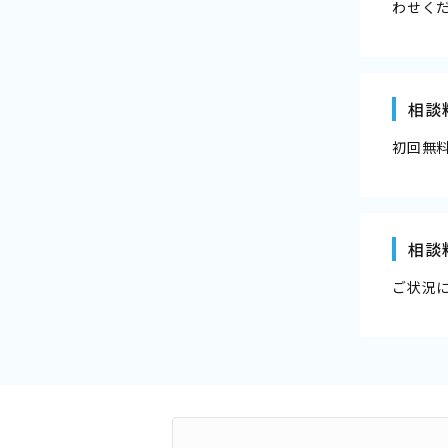
わせく
相談
初回無
相談
ご状況