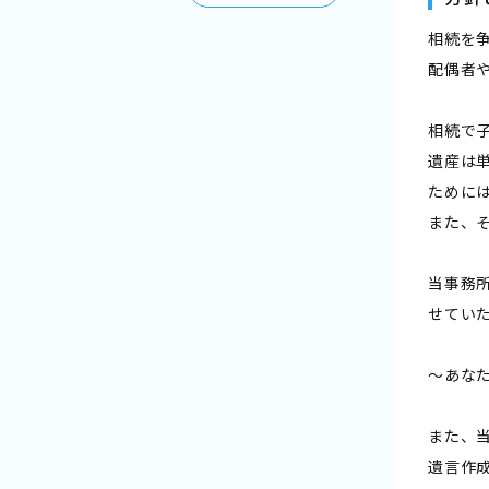
相続を
配偶者
相続で
遺産は
ために
また、
当事務
せてい
～あな
また、
遺言作