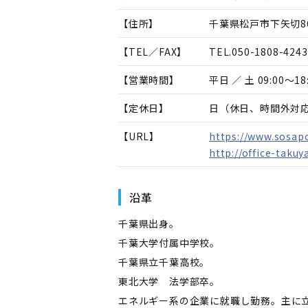
【住所】
千葉県松戸市下矢切86
【TEL／FAX】
TEL.
050-1808-4243
【営業時間】
平日 ／ 土 09:00～18
【定休日】
日（休日、時間外対
【URL】
https://www.sosapo
http://office-taku
沿革
千葉県出身。
千葉大学付属中学校。
千葉県立千葉高校。
東北大学 法学部卒。
エネルギー系の企業に就職し勤務。主に